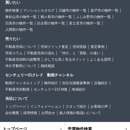
買いたい
物件検索
マンションカタログ
川越市の物件一覧
坂戸市の物件一覧
東松山市の物件一覧
鶴ヶ島市の物件一覧
ふじみ野市の物件一覧
日高市の物件一覧
比企郡の物件一覧
富士見市の物件一覧
入間郡の物件一覧
売りたい
不動産売却について
売却クイック査定
売却実績
査定事例
売却コラム
不動産売却の流れ
「仲介」と「買取」の違い
不動産売却時の諸費用
少しでも高く売るポイント
よくある質問
仲介手数料について
相続相談
センチュリー21クレド 動画チャンネル
動画チャンネルトップ
物件紹介
自社分譲建築事例
店舗紹介
不動産売却動画
センチュリー21CM集
地域紹介
当社について
トップページ
インフォメーション
スタッフ紹介
お客様の声
会社概要
採用情報
お問合せ
個人情報の取扱いについて
トップページ
売買物件検索