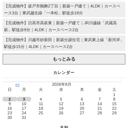
【完成物件】坂戸市鶴舞2丁目｜新築一戸建て｜4LDK｜カースペ
ース3台｜東武越生線「一本松」駅徒歩18分
【完成物件】日高市高萩東｜新築一戸建て｜JR川越線「武蔵高
萩」駅徒歩9分｜4LDK｜カースペース2台
【完成物件】川越市砂新田｜新築分譲住宅｜東武東上線「新河岸」
駅徒歩15分｜4LDK｜カースペース2台
もっとみる
カレンダー
2026年8月
<<
日
月
火
水
木
金
土
1
2
3
4
5
6
7
8
9
10
11
12
13
14
15
16
17
18
19
20
21
22
23
24
25
26
27
28
29
30
31
月別