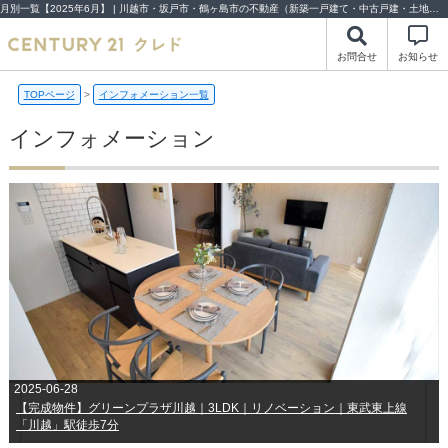
月別一覧【2025年6月】 | 川越市・坂戸市・鶴ヶ島市の不動産（新築一戸建て・中古戸建・土地・中古マンション）不動産売却はセンチュリー21クレド
お問合せ
お知らせ
TOPページ
>
インフォメーション一覧
インフォメーション
2025-06-28
【完成物件】グリーンプラザ川越｜3LDK｜リノベーション｜東武東上線
「川越」駅徒歩7分