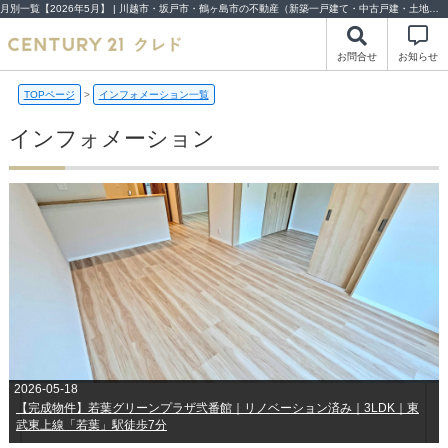
月別一覧【2026年5月】 | 川越市・坂戸市・鶴ヶ島市の不動産（新築一戸建て・中古戸建・土地・中古マンション）不動産売却はセンチュリー21クレド
お問合せ
お知らせ
TOPページ
>
インフォメーション一覧
インフォメーション
2026-05-18
【完成物件】若葉グリーンプラザ弐番館｜リノベーション済み｜3LDK｜東
武東上線「若葉」駅徒歩7分