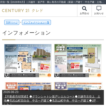
月別一覧【2026年6月】 | 川越市・坂戸市・鶴ヶ島市の不動産（新築一戸建て・中古戸建・土地・中古マンション）不動産売却はセンチュリー21クレド
お問合せ
お知らせ
TOPページ
>
インフォメーション一覧
インフォメーション
2026-06-23
【不動産売却実績】◆グランシャトレ坂戸シエルコート◆川越市古谷上 土
地◆毛呂山町目白台 中古一戸建て◆毛呂山町中央 中古一戸建て◆UPしま
した！