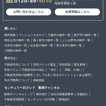
福徳壱番館１階
お問い合わせはこちら
会員登録はこちら
買いたい
物件検索
マンションカタログ
川越市の物件一覧
坂戸市の物件一覧
東松山市の物件一覧
鶴ヶ島市の物件一覧
ふじみ野市の物件一覧
日高市の物件一覧
比企郡の物件一覧
富士見市の物件一覧
入間郡の物件一覧
売りたい
不動産売却について
売却クイック査定
売却実績
査定事例
売却コラム
不動産売却の流れ
「仲介」と「買取」の違い
不動産売却時の諸費用
少しでも高く売るポイント
よくある質問
仲介手数料について
相続相談
センチュリー21クレド 動画チャンネル
動画チャンネルトップ
物件紹介
自社分譲建築事例
店舗紹介
不動産売却動画
センチュリー21CM集
地域紹介