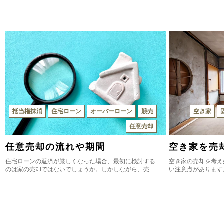
抵当権抹消
住宅ローン
オーバーローン
競売
空き家
任意売却
任意売却の流れや期間
空き家を売
住宅ローンの返済が厳しくなった場合、最初に検討する
空き家の売却を考え
のは家の売却ではないでしょうか。しかしながら、売却
い注意点があります
価格が残債よりも低ければ、ローンの完済は不可能とな
と、損をする可能性
り売却することができません。そのような状況での選択
注意点と、売却する
肢として考えられるのが「任意売却」です。任意売却
きましょう。
は、できる期間が限られています。それが過ぎると強制
的に家は競売にかけられてしまうため、速やかな対処が
必要でしょう。本記事では、任意売却の流れや期間つい