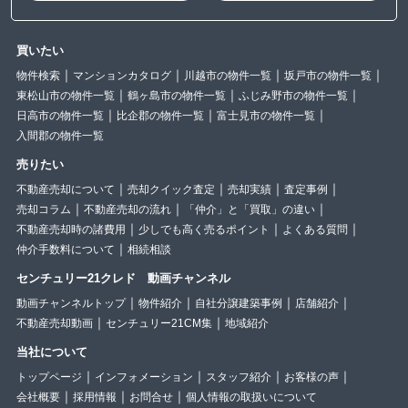
買いたい
物件検索
マンションカタログ
川越市の物件一覧
坂戸市の物件一覧
東松山市の物件一覧
鶴ヶ島市の物件一覧
ふじみ野市の物件一覧
日高市の物件一覧
比企郡の物件一覧
富士見市の物件一覧
入間郡の物件一覧
売りたい
不動産売却について
売却クイック査定
売却実績
査定事例
売却コラム
不動産売却の流れ
「仲介」と「買取」の違い
不動産売却時の諸費用
少しでも高く売るポイント
よくある質問
仲介手数料について
相続相談
センチュリー21クレド 動画チャンネル
動画チャンネルトップ
物件紹介
自社分譲建築事例
店舗紹介
不動産売却動画
センチュリー21CM集
地域紹介
当社について
トップページ
インフォメーション
スタッフ紹介
お客様の声
会社概要
採用情報
お問合せ
個人情報の取扱いについて