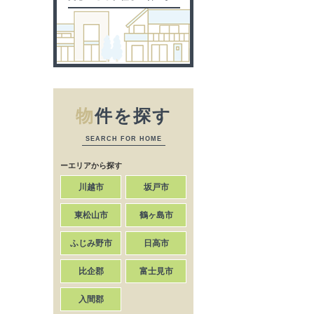
物
件を探す
SEARCH FOR HOME
ーエリアから探す
川越市
坂戸市
東松山市
鶴ヶ島市
ふじみ野市
日高市
比企郡
富士見市
入間郡