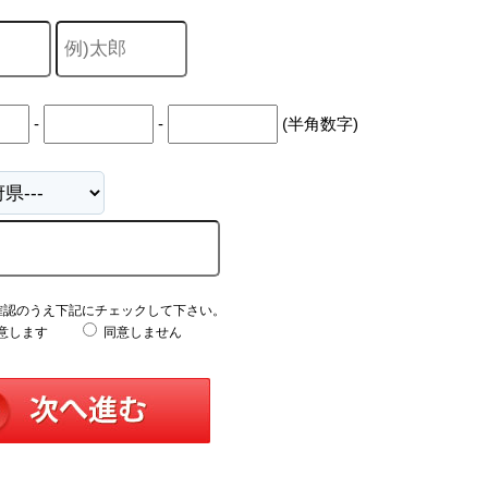
-
-
(半角数字)
確認のうえ下記にチェックして下さい。
意します
同意しません