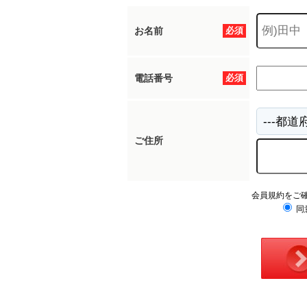
お名前
必須
電話番号
必須
ご住所
会員規約をご
同