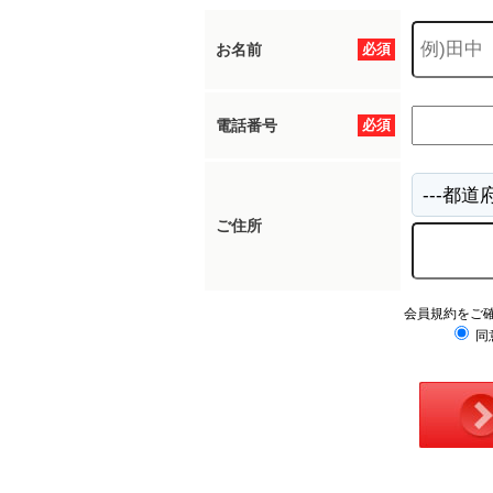
お名前
必須
電話番号
必須
ご住所
会員規約をご
同