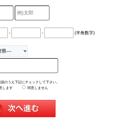
-
-
(半角数字)
確認のうえ下記にチェックして下さい。
意します
同意しません