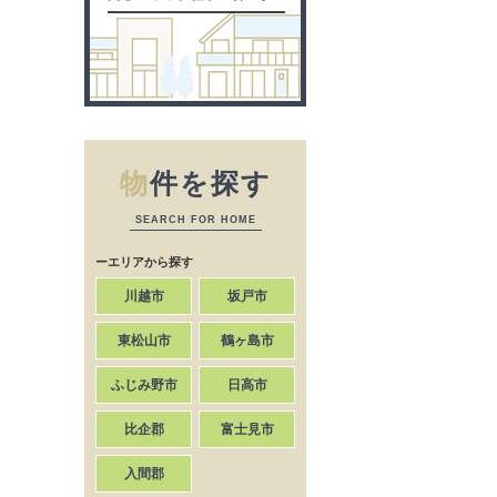
物
件を探す
SEARCH FOR HOME
ーエリアから探す
川越市
坂戸市
東松山市
鶴ヶ島市
ふじみ野市
日高市
比企郡
富士見市
入間郡