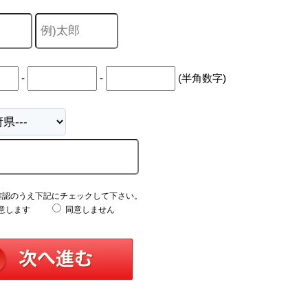
-
-
(半角数字)
確認のうえ下記にチェックして下さい。
意します
同意しません