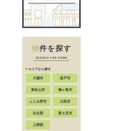
物
件を探す
SEARCH FOR HOME
ーエリアから探す
川越市
坂戸市
東松山市
鶴ヶ島市
ふじみ野市
日高市
比企郡
富士見市
入間郡