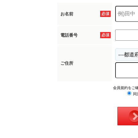
お名前
必須
電話番号
必須
ご住所
会員規約をご
同