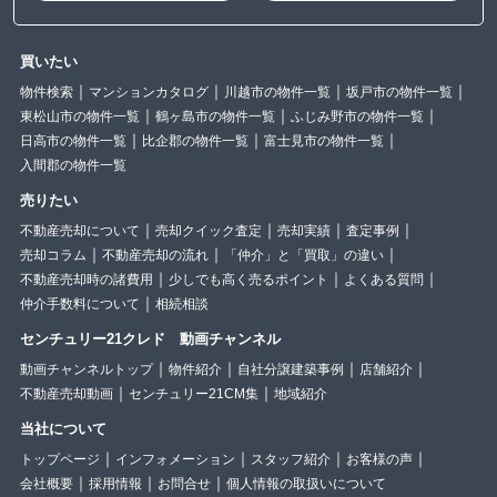
買いたい
物件検索
マンションカタログ
川越市の物件一覧
坂戸市の物件一覧
東松山市の物件一覧
鶴ヶ島市の物件一覧
ふじみ野市の物件一覧
日高市の物件一覧
比企郡の物件一覧
富士見市の物件一覧
入間郡の物件一覧
売りたい
不動産売却について
売却クイック査定
売却実績
査定事例
売却コラム
不動産売却の流れ
「仲介」と「買取」の違い
不動産売却時の諸費用
少しでも高く売るポイント
よくある質問
仲介手数料について
相続相談
センチュリー21クレド 動画チャンネル
動画チャンネルトップ
物件紹介
自社分譲建築事例
店舗紹介
不動産売却動画
センチュリー21CM集
地域紹介
当社について
トップページ
インフォメーション
スタッフ紹介
お客様の声
会社概要
採用情報
お問合せ
個人情報の取扱いについて