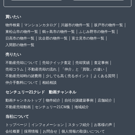
買いたい
物件検索
マンションカタログ
川越市の物件一覧
坂戸市の物件一覧
東松山市の物件一覧
鶴ヶ島市の物件一覧
ふじみ野市の物件一覧
日高市の物件一覧
比企郡の物件一覧
富士見市の物件一覧
入間郡の物件一覧
売りたい
不動産売却について
売却クイック査定
売却実績
査定事例
売却コラム
不動産売却の流れ
「仲介」と「買取」の違い
不動産売却時の諸費用
少しでも高く売るポイント
よくある質問
仲介手数料について
相続相談
センチュリー21クレド 動画チャンネル
動画チャンネルトップ
物件紹介
自社分譲建築事例
店舗紹介
不動産売却動画
センチュリー21CM集
地域紹介
当社について
トップページ
インフォメーション
スタッフ紹介
お客様の声
会社概要
採用情報
お問合せ
個人情報の取扱いについて