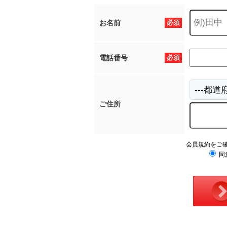
お名前
必須
電話番号
必須
ご住所
会員規約をご
同