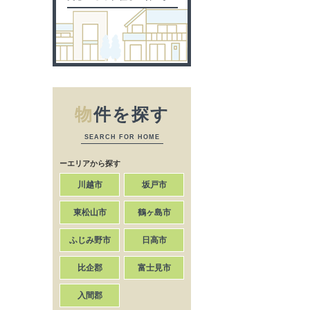
物
件を探す
SEARCH FOR HOME
ーエリアから探す
川越市
坂戸市
東松山市
鶴ヶ島市
ふじみ野市
日高市
比企郡
富士見市
入間郡