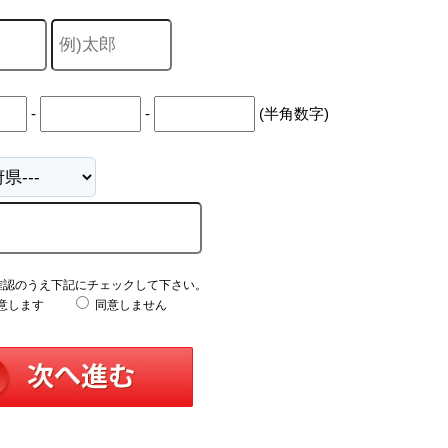
-
-
(半角数字)
確認のうえ下記にチェックして下さい。
意します
同意しません