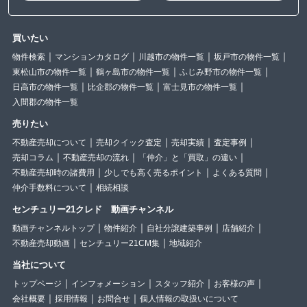
買いたい
物件検索
マンションカタログ
川越市の物件一覧
坂戸市の物件一覧
東松山市の物件一覧
鶴ヶ島市の物件一覧
ふじみ野市の物件一覧
日高市の物件一覧
比企郡の物件一覧
富士見市の物件一覧
入間郡の物件一覧
売りたい
不動産売却について
売却クイック査定
売却実績
査定事例
売却コラム
不動産売却の流れ
「仲介」と「買取」の違い
不動産売却時の諸費用
少しでも高く売るポイント
よくある質問
仲介手数料について
相続相談
センチュリー21クレド 動画チャンネル
動画チャンネルトップ
物件紹介
自社分譲建築事例
店舗紹介
不動産売却動画
センチュリー21CM集
地域紹介
当社について
トップページ
インフォメーション
スタッフ紹介
お客様の声
会社概要
採用情報
お問合せ
個人情報の取扱いについて