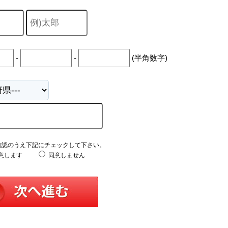
-
-
(半角数字)
確認のうえ下記にチェックして下さい。
意します
同意しません