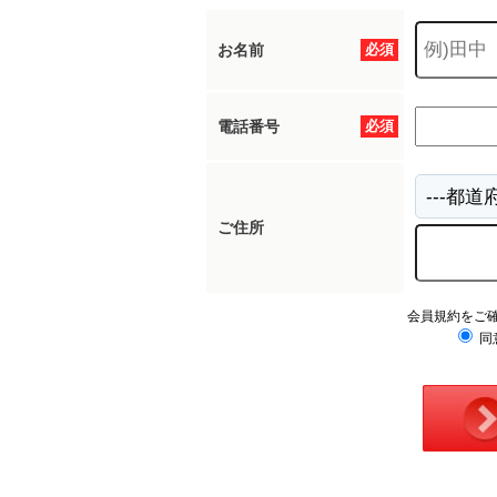
お名前
必須
電話番号
必須
ご住所
会員規約をご
同