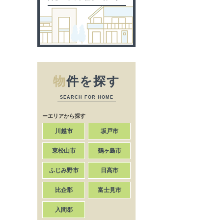
物
件を探す
SEARCH FOR HOME
ーエリアから探す
川越市
坂戸市
東松山市
鶴ヶ島市
ふじみ野市
日高市
比企郡
富士見市
入間郡