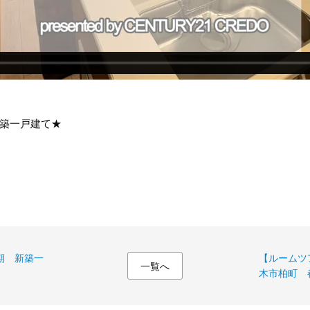
新築一戸建て★
期 新築一
【ルームツア
一覧へ
木市柏町 