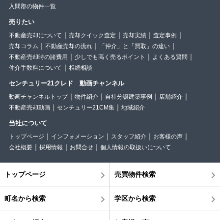
入間郡の物件一覧
売りたい
不動産売却について
売却クイック査定
売却実績
査定事例
売却コラム
不動産売却の流れ
「仲介」と「買取」の違い
不動産売却時の諸費用
少しでも高く売るポイント
よくある質問
仲介手数料について
相続相談
センチュリー21クレド 動画チャンネル
動画チャンネルトップ
物件紹介
自社分譲建築事例
店舗紹介
不動産売却動画
センチュリー21CM集
地域紹介
当社について
トップページ
インフォメーション
スタッフ紹介
お客様の声
会社概要
採用情報
お問合せ
個人情報の取扱いについて
トップページ
売買物件検索
町名から検索
学区から検索