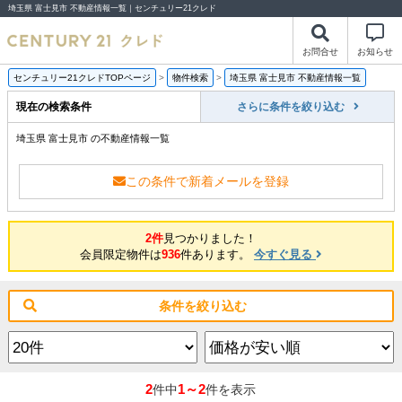
埼玉県 富士見市 不動産情報一覧｜センチュリー21クレド
お問合せ
お知らせ
センチュリー21クレドTOPページ
>
物件検索
>
埼玉県 富士見市 不動産情報一覧
現在の検索条件
さらに条件を絞り込む
埼玉県 富士見市 の不動産情報一覧
この条件で新着メールを登録
2件
見つかりました！
会員限定物件は
936
件あります。
今すぐ見る
条件を絞り込む
2
1～2
件中
件を表示