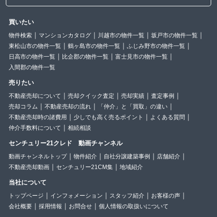
買いたい
物件検索
マンションカタログ
川越市の物件一覧
坂戸市の物件一覧
東松山市の物件一覧
鶴ヶ島市の物件一覧
ふじみ野市の物件一覧
日高市の物件一覧
比企郡の物件一覧
富士見市の物件一覧
入間郡の物件一覧
売りたい
不動産売却について
売却クイック査定
売却実績
査定事例
売却コラム
不動産売却の流れ
「仲介」と「買取」の違い
不動産売却時の諸費用
少しでも高く売るポイント
よくある質問
仲介手数料について
相続相談
センチュリー21クレド 動画チャンネル
動画チャンネルトップ
物件紹介
自社分譲建築事例
店舗紹介
不動産売却動画
センチュリー21CM集
地域紹介
当社について
トップページ
インフォメーション
スタッフ紹介
お客様の声
会社概要
採用情報
お問合せ
個人情報の取扱いについて