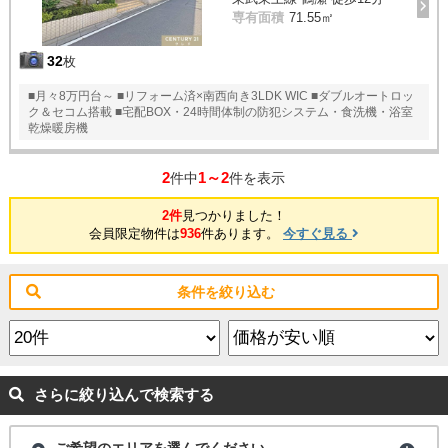
専有面積
71.55㎡
32
枚
■月々8万円台～ ■リフォーム済×南西向き3LDK WIC ■ダブルオートロッ
ク＆セコム搭載 ■宅配BOX・24時間体制の防犯システム・食洗機・浴室
乾燥暖房機
2
1～2
件中
件を表示
2件
見つかりました！
会員限定物件は
936
件あります。
今すぐ見る
条件を絞り込む
さらに絞り込んで検索する
ご希望のエリアを選んでください