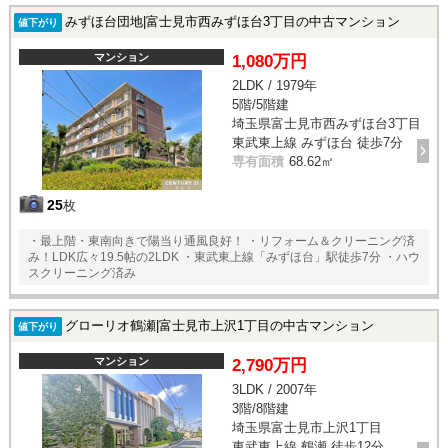
みずほ台団地|富士見市西みずほ台3丁目の中古マンション
値下がり
マンション
1,080万円
2LDK / 1979年
5階/5階建
埼玉県富士見市西みずほ台3丁目
東武東上線 みずほ台 徒歩7分
専有面積
68.62㎡
25
枚
・最上階・東南向きで陽当り通風良好！ ・リフォーム＆クリーニング済
み！LDK広々19.5帖の2LDK ・東武東上線「みずほ台」駅徒歩7分 ・ハウ
スクリーニング済み
グローリオ鶴瀬|富士見市上沢1丁目の中古マンション
値下がり
マンション
2,790万円
3LDK / 2007年
3階/8階建
埼玉県富士見市上沢1丁目
東武東上線 鶴瀬 徒歩12分