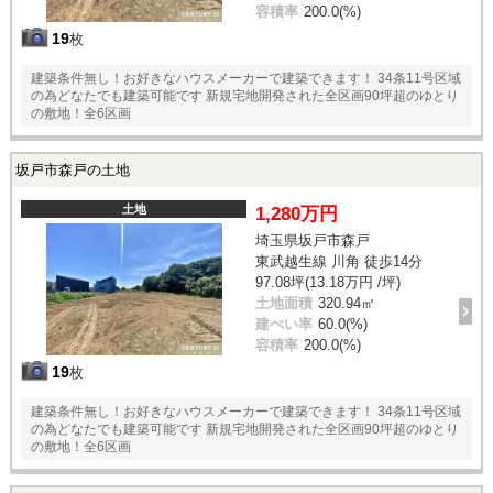
容積率
200.0(%)
19
枚
建築条件無し！お好きなハウスメーカーで建築できます！ 34条11号区域
の為どなたでも建築可能です 新規宅地開発された全区画90坪超のゆとり
の敷地！全6区画
坂戸市森戸の土地
土地
1,280万円
埼玉県坂戸市森戸
東武越生線 川角 徒歩14分
97.08坪(13.18万円 /坪)
土地面積
320.94㎡
建ぺい率
60.0(%)
容積率
200.0(%)
19
枚
建築条件無し！お好きなハウスメーカーで建築できます！ 34条11号区域
の為どなたでも建築可能です 新規宅地開発された全区画90坪超のゆとり
の敷地！全6区画