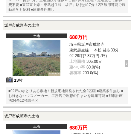
スーパー徒歩1分、生活施設が徒歩10分圏内の好立地！更地渡しで解体
費不要 ■東武東上線・東武越生線「坂戸」駅徒歩17分！2路線用可能で通
勤通学も便利 ■建築条件無し
坂戸市成願寺の土地
土地
680万円
埼玉県坂戸市成願寺
東武越生線 一本松 徒歩33分
92.26坪(7.37万円 /坪)
土地面積
305.00㎡
建ぺい率
60.0(%)
容積率
200.0(%)
13
枚
■92坪のゆとりある敷地！新規宅地開発された全2区画 ■建築条件無し ■
お好きなハウスメーカー、工務店で理想の住まいを建築可能 ■都市計画
法34条12号該当区
坂戸市成願寺の土地
土地
680万円