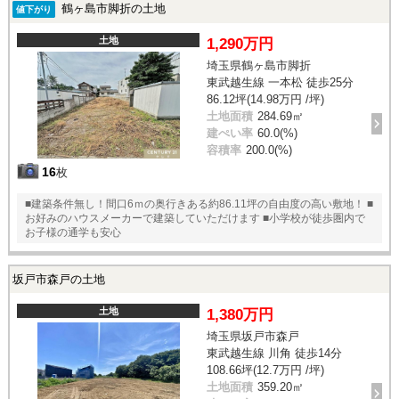
鶴ヶ島市脚折の土地
値下がり
土地
1,290万円
埼玉県鶴ヶ島市脚折
東武越生線 一本松 徒歩25分
86.12坪(14.98万円 /坪)
土地面積
284.69㎡
建ぺい率
60.0(%)
容積率
200.0(%)
16
枚
■建築条件無し！間口6ｍの奥行きある約86.11坪の自由度の高い敷地！ ■
お好みのハウスメーカーで建築していただけます ■小学校が徒歩圏内で
お子様の通学も安心
坂戸市森戸の土地
土地
1,380万円
埼玉県坂戸市森戸
東武越生線 川角 徒歩14分
108.66坪(12.7万円 /坪)
土地面積
359.20㎡