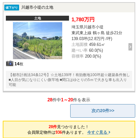
川越市小堤の土地
値下がり
土地
1,780万円
埼玉県川越市小堤
東武東上線 鶴ヶ島 徒歩21分
139.03坪(12.8万円 /坪)
土地面積
459.61㎡
建ぺい率
60.0(%)
容積率
200.0(%)
14
枚
【都市計画法34条12号】☆土地139坪！有効敷地100坪超☆建築条件無し
■人目が気になりにくい旗竿地 ■間口はゆとりの5ｍで大きな車も出入り
可能
28
1～20
件中
件を表示
次の20件>>
28件
見つかりました！
会員限定物件は
936
件あります。
今すぐ見る