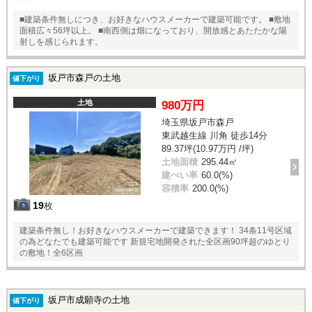
■建築条件無しにつき、お好きなハウスメーカーで建築可能です。 ■敷地
面積広々56坪以上。 ■南西側は畑になっており、開放感とあたたかな陽
射しを感じられます。
坂戸市森戸の土地
値下がり
土地
980万円
埼玉県坂戸市森戸
東武越生線 川角 徒歩14分
89.37坪(10.97万円 /坪)
土地面積
295.44㎡
建ぺい率
60.0(%)
容積率
200.0(%)
19
枚
建築条件無し！お好きなハウスメーカーで建築できます！ 34条11号区域
の為どなたでも建築可能です 新規宅地開発された全区画90坪超のゆとり
の敷地！全6区画
坂戸市成願寺の土地
値下がり