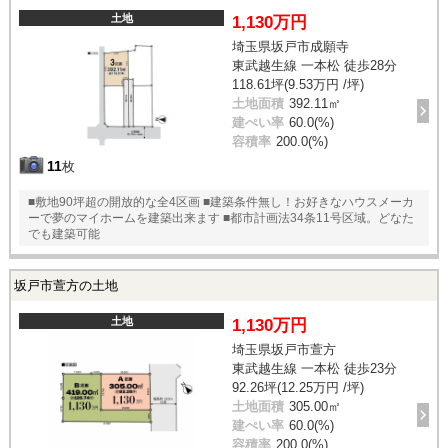
土地
1,130万円
埼玉県坂戸市成願寺
東武越生線 一本松 徒歩28分
118.61坪(9.53万円 /坪)
土地面積
392.11㎡
建ぺい率
60.0(%)
容積率
200.0(%)
11
枚
■敷地90坪超の開放的な全4区画 ■建築条件無し！お好きなハウスメーカ
ーで夢のマイホームを建築出来ます ■都市計画法34条11号区域。どなた
でも建築可能
坂戸市萱方の土地
土地
1,130万円
埼玉県坂戸市萱方
東武越生線 一本松 徒歩23分
92.26坪(12.25万円 /坪)
土地面積
305.00㎡
建ぺい率
60.0(%)
容積率
200.0(%)