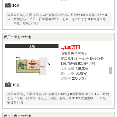
10
枚
建築条件無し！開放感あふれる敷地92坪超の整形地 ■南東道路10.5ｍ ■
広い敷地なら「平屋・駐車場3台以上・お庭」も叶います ■東武越生線
「一本松」駅徒歩23分
坂戸市萱方の土地
土地
1,130万円
埼玉県坂戸市萱方
東武越生線 一本松 徒歩23分
126.75坪(8.92万円 /坪)
土地面積
419.00㎡
建ぺい率
60.0(%)
容積率
200.0(%)
10
枚
建築条件無し！開放感あふれる敷地126坪超 ■南東道路10.5ｍ ■広い敷地
なら「平屋・駐車場3台以上・お庭」も叶います ■東武越生線「一本松」
駅徒歩23分
坂戸市森戸の土地