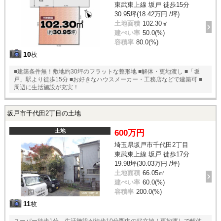
東武東上線 坂戸 徒歩15分
30.95坪(18.42万円 /坪)
土地面積
102.30㎡
建ぺい率
50.0(%)
容積率
80.0(%)
10
枚
■建築条件無！敷地約30坪のフラットな整形地 ■解体・更地渡し ■「坂
戸」駅より徒歩15分 ■お好きなハウスメーカー・工務店などで建築可 ■
周辺に生活施設が充実！
坂戸市千代田2丁目の土地
土地
600万円
埼玉県坂戸市千代田2丁目
東武東上線 坂戸 徒歩17分
19.98坪(30.03万円 /坪)
土地面積
66.05㎡
建ぺい率
60.0(%)
容積率
200.0(%)
11
枚