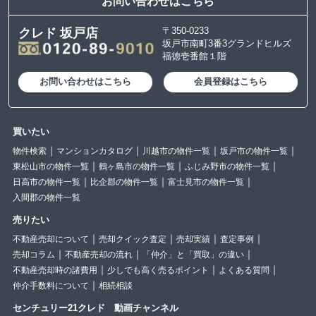
お問い合わせはこちら
〒350-0233
クレド 坂戸店
坂戸市南町3番3グランドヒルズ
福徳壱番館１階
お問い合わせはこちら
会員登録はこちら
買いたい
物件検索
マンションカタログ
川越市の物件一覧
坂戸市の物件一覧
東松山市の物件一覧
鶴ヶ島市の物件一覧
ふじみ野市の物件一覧
日高市の物件一覧
比企郡の物件一覧
富士見市の物件一覧
入間郡の物件一覧
売りたい
不動産売却について
売却クイック査定
売却実績
査定事例
売却コラム
不動産売却の流れ
「仲介」と「買取」の違い
不動産売却時の諸費用
少しでも高く売るポイント
よくある質問
仲介手数料について
相続相談
センチュリー21クレド 動画チャンネル