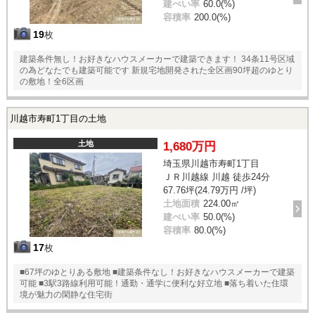
建ぺい率
60.0(%)
容積率
200.0(%)
19
枚
建築条件無し！お好きなハウスメーカーで建築できます！ 34条11号区域
の為どなたでも建築可能です 新規宅地開発された全区画90坪超のゆとり
の敷地！全6区画
川越市寿町1丁目の土地
土地
1,680万円
埼玉県川越市寿町1丁目
ＪＲ川越線 川越 徒歩24分
67.76坪(24.79万円 /坪)
土地面積
224.00㎡
建ぺい率
50.0(%)
容積率
80.0(%)
17
枚
■67坪のゆとりある敷地 ■建築条件なし！お好きなハウスメーカーで建築
可能 ■3駅3路線利用可能！通勤・通学に便利な好立地 ■落ち着いた住環
境が魅力の閑静な住宅街