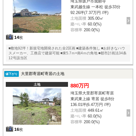
埼玉県坂戸市成願寺
東武越生線 一本松 徒歩33分
92.26坪(7.37万円 /坪)
土地面積
305.00㎡
建ぺい率
60.0(%)
容積率
200.0(%)
14
枚
■敷地92坪！新規宅地開発された全2区画 ■建築条件無し ■お好きなハウ
スメーカー、工務店で建築可能 ■東5.7ｍ×南4ｍの角地 ■都市計画法34条
12号該当区
大里郡寄居町寄居の土地
値下がり
土地
880万円
埼玉県大里郡寄居町寄居
東武東上線 寄居 徒歩8分
136.01坪(6.47万円 /坪)
土地面積
449.61㎡
建ぺい率
60.0(%)
容積率
200.0(%)
16
枚