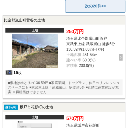
次の20件>>
比企郡嵐山町菅谷の土地
土地
250万円
埼玉県比企郡嵐山町菅谷
東武東上線 武蔵嵐山 徒歩5分
136.59坪(1.83万円 /坪)
土地面積
451.54㎡
建ぺい率
60.0(%)
容積率
200.0(%)
15
枚
■敷地はゆとりの136.59坪 ■家庭菜園、ドッグラン、休日のリフレッシュ
スペースにも ■東武東上線「武蔵嵐山」駅徒歩5分 ■近隣に商業施設が充
実 ※再建築はできません
坂戸市花影町の土地
値下がり
土地
570万円
埼玉県坂戸市花影町