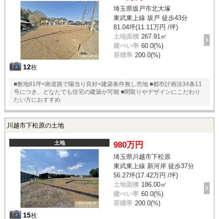
埼玉県坂戸市北大塚
東武東上線 坂戸 徒歩43分
81.04坪(11.11万円 /坪)
土地面積
267.91㎡
建ぺい率
60.0(%)
容積率
200.0(%)
12
枚
■敷地81坪×南道路で陽当り良好×建築条件無し売地 ■都市計画法34条11
号につき、どなたでも住宅の建築が可能 ■間取りやデザインにこだわり
たい方におすすめ
川越市下松原の土地
土地
980万円
埼玉県川越市下松原
東武東上線 新河岸 徒歩37分
56.27坪(17.42万円 /坪)
土地面積
186.00㎡
建ぺい率
60.0(%)
容積率
200.0(%)
15
枚