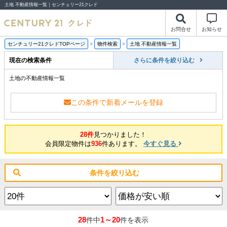
土地 不動産情報一覧｜センチュリー21クレド
お問合せ
お知らせ
センチュリー21クレドTOPページ
>
物件検索
>
土地 不動産情報一覧
現在の検索条件
さらに条件を絞り込む
土地の不動産情報一覧
この条件で新着メールを登録
28件
見つかりました！
会員限定物件は
936
件あります。
今すぐ見る
条件を絞り込む
28
1～20
件中
件を表示