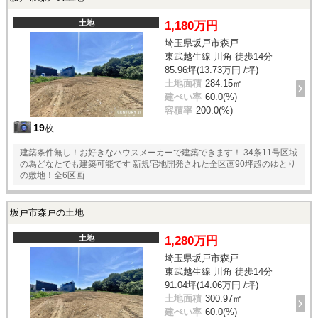
土地
1,180万円
埼玉県坂戸市森戸
東武越生線 川角 徒歩14分
85.96坪(13.73万円 /坪)
土地面積
284.15㎡
建ぺい率
60.0(%)
容積率
200.0(%)
19
枚
建築条件無し！お好きなハウスメーカーで建築できます！ 34条11号区域
の為どなたでも建築可能です 新規宅地開発された全区画90坪超のゆとり
の敷地！全6区画
坂戸市森戸の土地
土地
1,280万円
埼玉県坂戸市森戸
東武越生線 川角 徒歩14分
91.04坪(14.06万円 /坪)
土地面積
300.97㎡
建ぺい率
60.0(%)