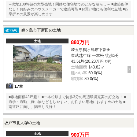
～敷地130坪超の大型売地！閑静な住宅地でのどかな暮らし～ ■建築条件
なし！お好みのハウスメーカーで建築可能 ■お買い物にも便利な立地 ■四
季折々の風景が楽しめます
鶴ヶ島市下新田の土地
値下がり
土地
880万円
埼玉県鶴ヶ島市下新田
東武越生線 一本松 徒歩3分
43.51坪(20.23万円 /坪)
土地面積
143.82㎡
建ぺい率
50.0(%)
容積率
80.0(%)
17
枚
■敷地面積43坪超！ ■一本松駅まで徒歩3分の周辺環境充実の好立地！ ■
通学・通勤、買い物などもしやすい、お住まい用地におすすめの土地 ■
南道路に面し、陽当り良好！
坂戸市北大塚の土地
土地
900万円