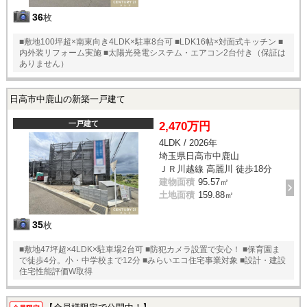
36
枚
■敷地100坪超×南東向き4LDK×駐車8台可 ■LDK16帖×対面式キッチン ■
内外装リフォーム実施 ■太陽光発電システム・エアコン2台付き（保証は
ありません）
日高市中鹿山の新築一戸建て
一戸建て
2,470万円
4LDK / 2026年
埼玉県日高市中鹿山
ＪＲ川越線 高麗川 徒歩18分
建物面積
95.57㎡
土地面積
159.88㎡
35
枚
■敷地47坪超×4LDK×駐車場2台可 ■防犯カメラ設置で安心！ ■保育園ま
で徒歩4分。小・中学校まで12分 ■みらいエコ住宅事業対象 ■設計・建設
住宅性能評価W取得