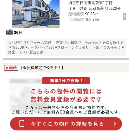
埼玉県日高市高萩東1丁目
ＪＲ川越線 武蔵高萩 徒歩20分
建物面積
90.25㎡
土地面積
103.76㎡
36
枚
令和8年1月リフォーム完成！ 洋室×2＋和室で、それぞれの居室を確保で
きる3LDK ■カースペース2台 ■フローリング上張り、一部クロス張替え ■
浴室、トイレ新規交換
【会員様限定で公開中！】
会員限定