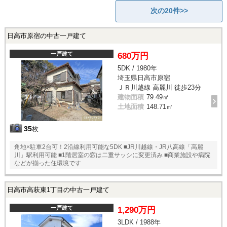
次の20件>>
日高市原宿の中古一戸建て
一戸建て
680万円
5DK / 1980年
埼玉県日高市原宿
ＪＲ川越線 高麗川 徒歩23分
建物面積
79.49㎡
土地面積
148.71㎡
35
枚
角地×駐車2台可！2沿線利用可能な5DK ■JR川越線・JR八高線「高麗
川」駅利用可能 ■1階居室の窓は二重サッシに変更済み ■商業施設や病院
などが揃った住環境です
日高市高萩東1丁目の中古一戸建て
一戸建て
1,290万円
3LDK / 1988年