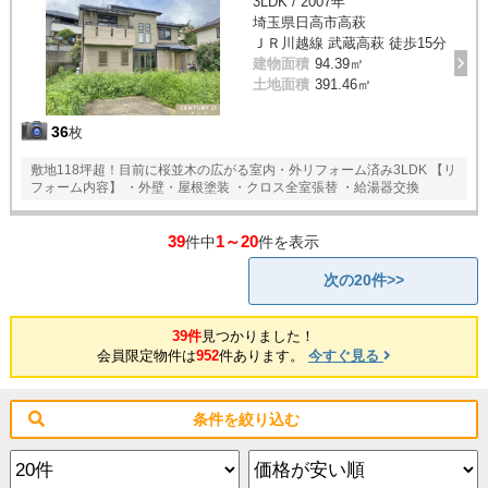
3LDK / 2007年
埼玉県日高市高萩
ＪＲ川越線 武蔵高萩 徒歩15分
建物面積
94.39㎡
土地面積
391.46㎡
36
枚
敷地118坪超！目前に桜並木の広がる室内・外リフォーム済み3LDK 【リ
フォーム内容】 ・外壁・屋根塗装 ・クロス全室張替 ・給湯器交換
39
1～20
件中
件を表示
次の20件>>
39件
見つかりました！
会員限定物件は
952
件あります。
今すぐ見る
条件を絞り込む