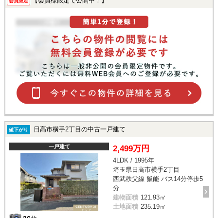
【会員様限定で公開中！】
会員限定
日高市横手2丁目の中古一戸建て
値下がり
一戸建て
2,499万円
4LDK / 1995年
埼玉県日高市横手2丁目
西武秩父線 飯能 バス14分停歩5
分
建物面積
121.93㎡
土地面積
235.19㎡