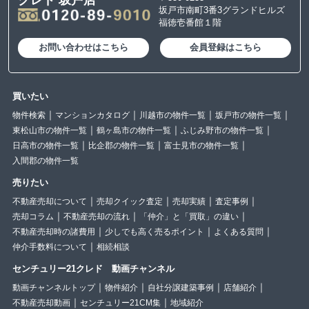
クレド 坂戸店
坂戸市南町3番3グランドヒルズ
福徳壱番館１階
お問い合わせはこちら
会員登録はこちら
買いたい
物件検索
マンションカタログ
川越市の物件一覧
坂戸市の物件一覧
東松山市の物件一覧
鶴ヶ島市の物件一覧
ふじみ野市の物件一覧
日高市の物件一覧
比企郡の物件一覧
富士見市の物件一覧
入間郡の物件一覧
売りたい
不動産売却について
売却クイック査定
売却実績
査定事例
売却コラム
不動産売却の流れ
「仲介」と「買取」の違い
不動産売却時の諸費用
少しでも高く売るポイント
よくある質問
仲介手数料について
相続相談
センチュリー21クレド 動画チャンネル
動画チャンネルトップ
物件紹介
自社分譲建築事例
店舗紹介
不動産売却動画
センチュリー21CM集
地域紹介