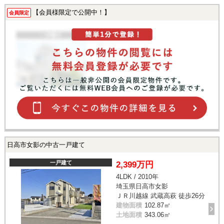
【会員様限定で公開中！】
会員限定
日高市女影の中古一戸建て
一戸建て
2,399万円
4LDK / 2010年
埼玉県日高市女影
ＪＲ川越線 武蔵高萩 徒歩26分
建物面積
102.87㎡
土地面積
343.06㎡