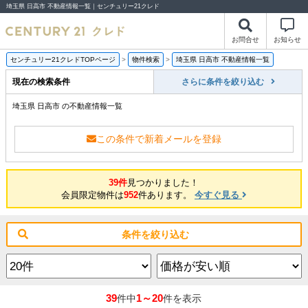
埼玉県 日高市 不動産情報一覧｜センチュリー21クレド
お問合せ
お知らせ
センチュリー21クレドTOPページ
>
物件検索
>
埼玉県 日高市 不動産情報一覧
現在の検索条件
さらに条件を絞り込む
埼玉県 日高市 の不動産情報一覧
この条件で新着メールを登録
39件
見つかりました！
会員限定物件は
952
件あります。
今すぐ見る
条件を絞り込む
39
1～20
件中
件を表示