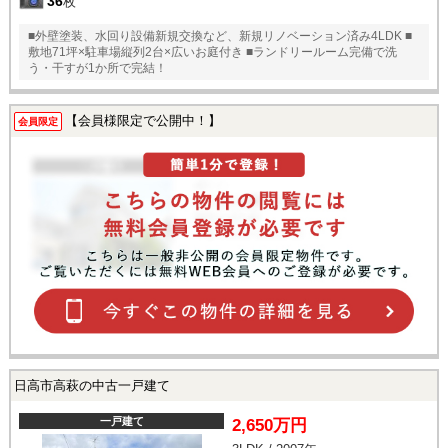
36
枚
■外壁塗装、水回り設備新規交換など、新規リノベーション済み4LDK ■
敷地71坪×駐車場縦列2台×広いお庭付き ■ランドリールーム完備で洗
う・干すが1か所で完結！
【会員様限定で公開中！】
会員限定
日高市高萩の中古一戸建て
一戸建て
2,650万円