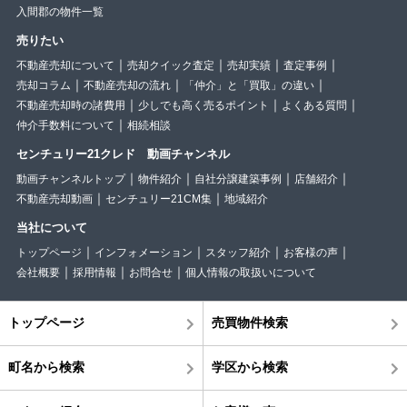
入間郡の物件一覧
売りたい
不動産売却について
売却クイック査定
売却実績
査定事例
売却コラム
不動産売却の流れ
「仲介」と「買取」の違い
不動産売却時の諸費用
少しでも高く売るポイント
よくある質問
仲介手数料について
相続相談
センチュリー21クレド 動画チャンネル
動画チャンネルトップ
物件紹介
自社分譲建築事例
店舗紹介
不動産売却動画
センチュリー21CM集
地域紹介
当社について
トップページ
インフォメーション
スタッフ紹介
お客様の声
会社概要
採用情報
お問合せ
個人情報の取扱いについて
トップページ
売買物件検索
町名から検索
学区から検索