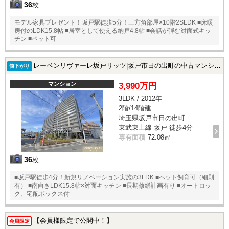
36
枚
モデル家具プレゼント！坂戸駅徒歩5分！三方角部屋×10階2SLDK ■床暖
房付のLDK15.8帖 ■居室として使える納戸4.8帖 ■会話が弾む対面式キッ
チン ■ペット可
レーベンリヴァーレ坂戸リッツ|坂戸市日の出町の中古マンション
値下がり
マンション
3,990万円
3LDK / 2012年
2階/14階建
埼玉県坂戸市日の出町
東武東上線 坂戸 徒歩4分
専有面積
72.08㎡
36
枚
■坂戸駅徒歩4分！新規リノベーション実施の3LDK ■ペット飼育可（細則
有） ■南向きLDK15.8帖×対面キッチン ■長期修繕計画有り ■オートロッ
ク、宅配ボックス付
【会員様限定で公開中！】
会員限定