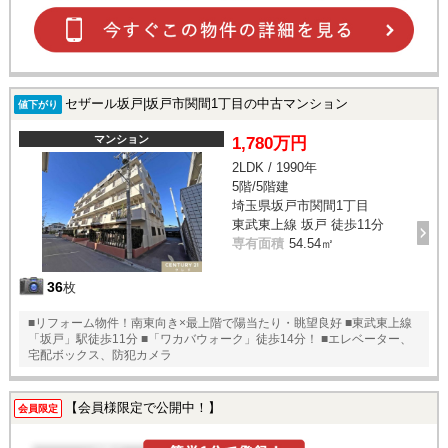
セザール坂戸|坂戸市関間1丁目の中古マンション
値下がり
マンション
1,780万円
2LDK / 1990年
5階/5階建
埼玉県坂戸市関間1丁目
東武東上線 坂戸 徒歩11分
専有面積
54.54㎡
36
枚
■リフォーム物件！南東向き×最上階で陽当たり・眺望良好 ■東武東上線
「坂戸」駅徒歩11分 ■「ワカバウォーク」徒歩14分！ ■エレベーター、
宅配ボックス、防犯カメラ
【会員様限定で公開中！】
会員限定