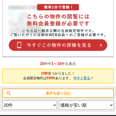
15
1～15
件中
件を表示
15件
見つかりました！
会員限定物件は
939
件あります。
今すぐ見る
条件を絞り込む