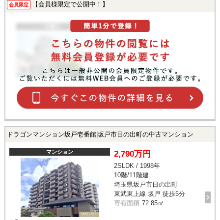
【会員様限定で公開中！】
会員限定
ドラゴンマンション坂戸壱番館|坂戸市日の出町の中古マンション
マンション
2,790万円
2SLDK / 1998年
10階/11階建
埼玉県坂戸市日の出町
東武東上線 坂戸 徒歩5分
専有面積
72.85㎡