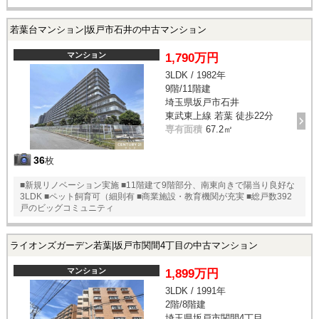
若葉台マンション|坂戸市石井の中古マンション
マンション
1,790万円
3LDK / 1982年
9階/11階建
埼玉県坂戸市石井
東武東上線 若葉 徒歩22分
専有面積
67.2㎡
36
枚
■新規リノベーション実施 ■11階建て9階部分、南東向きで陽当り良好な
3LDK ■ペット飼育可（細則有 ■商業施設・教育機関が充実 ■総戸数392
戸のビッグコミュニティ
ライオンズガーデン若葉|坂戸市関間4丁目の中古マンション
マンション
1,899万円
3LDK / 1991年
2階/8階建
埼玉県坂戸市関間4丁目