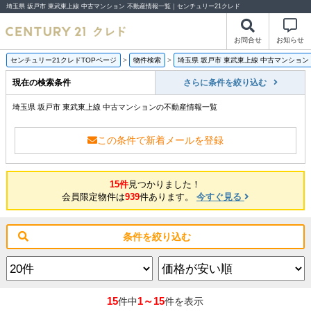
埼玉県 坂戸市 東武東上線 中古マンション 不動産情報一覧｜センチュリー21クレド
お問合せ
お知らせ
センチュリー21クレドTOPページ
>
物件検索
>
埼玉県 坂戸市 東武東上線 中古マンション
現在の検索条件
さらに条件を絞り込む
埼玉県 坂戸市 東武東上線 中古マンションの不動産情報一覧
この条件で新着メールを登録
15件
見つかりました！
会員限定物件は
939
件あります。
今すぐ見る
条件を絞り込む
15
1～15
件中
件を表示