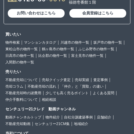
福徳壱番館１階
お問い合わせはこちら
会員登録はこちら
買いたい
物件検索
マンションカタログ
川越市の物件一覧
坂戸市の物件一覧
東松山市の物件一覧
鶴ヶ島市の物件一覧
ふじみ野市の物件一覧
日高市の物件一覧
比企郡の物件一覧
富士見市の物件一覧
入間郡の物件一覧
売りたい
不動産売却について
売却クイック査定
売却実績
査定事例
売却コラム
不動産売却の流れ
「仲介」と「買取」の違い
不動産売却時の諸費用
少しでも高く売るポイント
よくある質問
仲介手数料について
相続相談
センチュリー21クレド 動画チャンネル
動画チャンネルトップ
物件紹介
自社分譲建築事例
店舗紹介
不動産売却動画
センチュリー21CM集
地域紹介
当社について