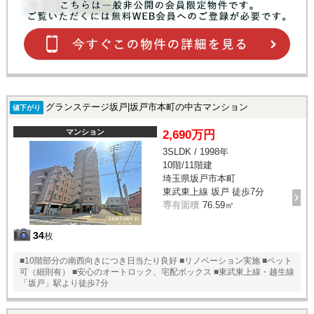
グランステージ坂戸|坂戸市本町の中古マンション
値下がり
マンション
2,690万円
3SLDK / 1998年
10階/11階建
埼玉県坂戸市本町
東武東上線 坂戸 徒歩7分
専有面積
76.59㎡
34
枚
■10階部分の南西向きにつき日当たり良好 ■リノベーション実施 ■ペット
可（細則有） ■安心のオートロック、宅配ボックス ■東武東上線・越生線
「坂戸」駅より徒歩7分