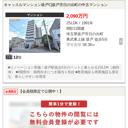
キャッスルマンション坂戸C|坂戸市日の出町の中古マンション
マンション
2,090万円
2SLDK / 1991年
8階/11階建
埼玉県坂戸市日の出町
東武東上線 坂戸 徒歩5分
専有面積
58.38㎡
12
枚
■リノベーション実施！坂戸駅徒歩5分のペットと暮らせる2SLDK（細則
有） ■8階部分・南西向きにつき陽当り良好 ■教育施設も商業施設も身近
な、暮らしやすい住環境
【会員様限定で公開中！】
会員限定