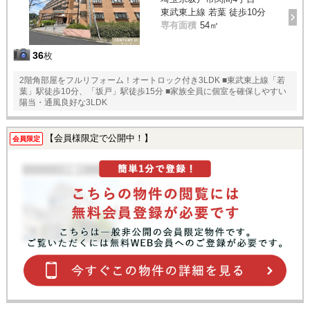
東武東上線 若葉 徒歩10分
専有面積
54㎡
36
枚
2階角部屋をフルリフォーム！オートロック付き3LDK ■東武東上線「若
葉」駅徒歩10分、「坂戸」駅徒歩15分 ■家族全員に個室を確保しやすい
陽当・通風良好な3LDK
【会員様限定で公開中！】
会員限定