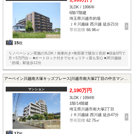
3LDK / 1996年
6階/7階建
埼玉県川越市的場
ＪＲ川越線 西川越 徒歩21分
専有面積
66.96㎡
15
枚
リノベーション実施の3LDK！南東向き×角部屋で陽当り良好 ■頭金0円で
月々5万円台～ ■オートロック付きでセキュリティ面も安心 ■JR川越線
「的場」駅徒歩12分
アーベイン川越南大塚キッズプレース|川越市南大塚2丁目の中古マンション
マンション
2,190万円
3LDK / 1994年
1階/14階建
埼玉県川越市南大塚2丁目
ＪＲ川越線 西川越 徒歩47分
専有面積
62.75㎡
17
枚