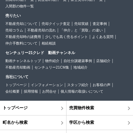
入間郡の物件一覧
売りたい
不動産売却について
売却クイック査定
売却実績
査定事例
売却コラム
不動産売却の流れ
「仲介」と「買取」の違い
不動産売却時の諸費用
少しでも高く売るポイント
よくある質問
仲介手数料について
相続相談
センチュリー21クレド 動画チャンネル
動画チャンネルトップ
物件紹介
自社分譲建築事例
店舗紹介
不動産売却動画
センチュリー21CM集
地域紹介
当社について
トップページ
インフォメーション
スタッフ紹介
お客様の声
会社概要
採用情報
お問合せ
個人情報の取扱いについて
トップページ
売買物件検索
町名から検索
学区から検索