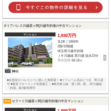
ダイアパレス川越霞ヶ関|川越市的場の中古マンション
マンション
1,930万円
3LDK / 1994年
2階/10階建
埼玉県川越市的場
ＪＲ川越線 西川越 徒歩23分
専有面積
69.18㎡
36
枚
■全居室がバルコニーに面した角部屋！ ■リフォーム済みにつき、即入居
可 ■遮音フローリング全面施工！ ■東武東上線「霞ヶ関」駅、JR川越線
「的場」駅2駅利用可
セラード川越霞ヶ関|川越市的場の中古マンション
NEW
マンション
1,999万円