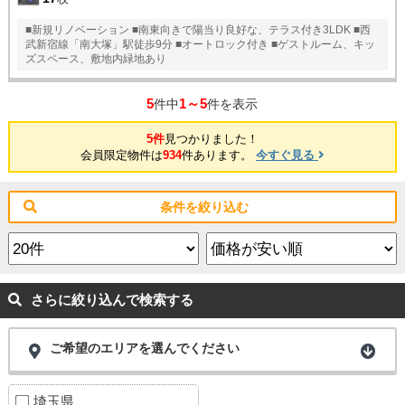
■新規リノベーション ■南東向きで陽当り良好な、テラス付き3LDK ■西
武新宿線「南大塚」駅徒歩9分 ■オートロック付き ■ゲストルーム、キッ
ズスペース、敷地内緑地あり
5
1～5
件中
件を表示
5件
見つかりました！
会員限定物件は
934
件あります。
今すぐ見る
条件を絞り込む
さらに絞り込んで検索する
ご希望のエリアを選んでください
埼玉県