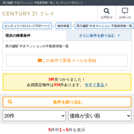
西川越駅 中古マンション 不動産情報一覧｜センチュリー21クレド
お問合せ
お知らせ
センチュリー21クレドTOPページ
>
物件検索
>
西川越駅 中古マンション 不動産情報一覧
現在の検索条件
さらに条件を絞り込む
西川越駅 中古マンションの不動産情報一覧
この条件で新着メールを登録
5件
見つかりました！
会員限定物件は
934
件あります。
今すぐ見る
条件を絞り込む
5
1～5
件中
件を表示