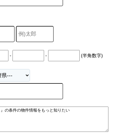
-
-
(半角数字)