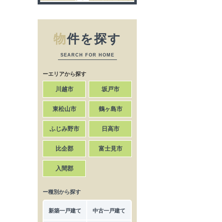
物
件を探す
SEARCH FOR HOME
ーエリアから探す
川越市
坂戸市
東松山市
鶴ヶ島市
ふじみ野市
日高市
比企郡
富士見市
入間郡
ー種別から探す
新築一戸建て
中古一戸建て