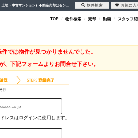
物件検索
お気に入
柳瀬川駅 新築一戸建て｜川越市・坂戸市・鶴ヶ島市の不動産（新築一戸建て・中古戸建・土地・中古マンション）不動産売却はセンチュリー21クレド
TOP
物件検索
売却
動画
スタッフ紹
条件では物件が見つかりませんでした。
が、下記フォームよりお問合せ下さい。
発行
アドレスはログインに使用します。