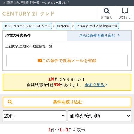
上福岡駅 土地 不動産情報一覧｜センチュリー21クレド
お問合せ
お知らせ
センチュリー21クレドTOPページ
>
物件検索
>
上福岡駅 土地 不動産情報一覧
現在の検索条件
さらに条件を絞り込む
上福岡駅 土地の不動産情報一覧
この条件で新着メールを登録
1件
見つかりました！
会員限定物件は
934
件あります。
今すぐ見る
条件を絞り込む
1
1～1
件中
件を表示