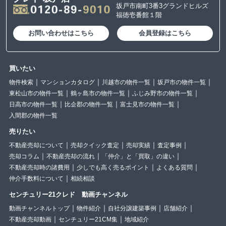
坂戸市南町3番3グランドヒルズ
福徳壱番館１階
お問い合わせはこちら
会員登録はこちら
買いたい
物件検索
マンションカタログ
川越市の物件一覧
坂戸市の物件一覧
東松山市の物件一覧
鶴ヶ島市の物件一覧
ふじみ野市の物件一覧
日高市の物件一覧
比企郡の物件一覧
富士見市の物件一覧
入間郡の物件一覧
売りたい
不動産売却について
売却クイック査定
売却実績
査定事例
売却コラム
不動産売却の流れ
「仲介」と「買取」の違い
不動産売却時の諸費用
少しでも高く売るポイント
よくある質問
仲介手数料について
相続相談
センチュリー21クレド 動画チャンネル
動画チャンネルトップ
物件紹介
自社分譲建築事例
店舗紹介
不動産売却動画
センチュリー21CM集
地域紹介