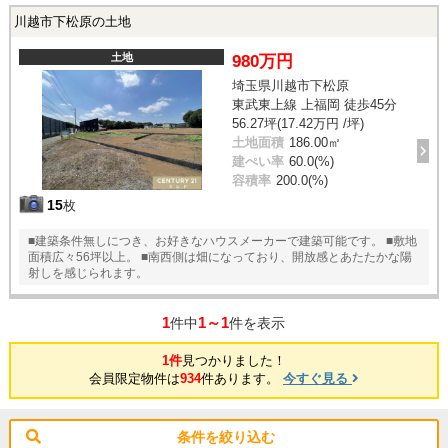
川越市下松原の土地
土地
980万円
埼玉県川越市下松原
東武東上線 上福岡 徒歩45分
56.27坪(17.42万円 /坪)
土地面積
186.00㎡
建ぺい率
60.0(%)
容積率
200.0(%)
15
枚
■建築条件無しにつき、お好きなハウスメーカーで建築可能です。 ■敷地
面積広々56坪以上。 ■南西側は畑になっており、開放感とあたたかな陽
射しを感じられます。
1
1～1
件中
件を表示
1件
見つかりました！
会員限定物件は
934
件あります。
今すぐ見る
条件を絞り込む