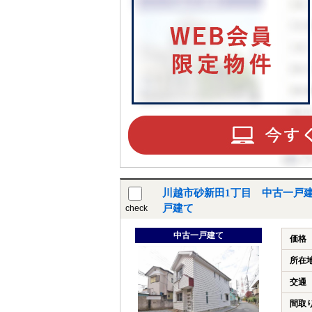
川越市砂新田1丁目 中古一戸
戸建て
check
中古一戸建て
価格
所在
交通
間取