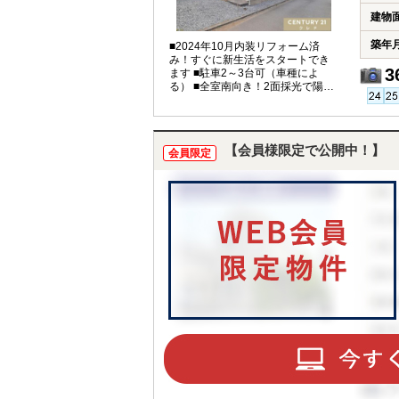
建物
築年
■2024年10月内装リフォーム済
み！すぐに新生活をスタートでき
3
ます ■駐車2～3台可（車種によ
る） ■全室南向き！2面採光で陽当
たり通風良好 ■収納豊富な3LDK
【会員様限定で公開中！】
会員限定