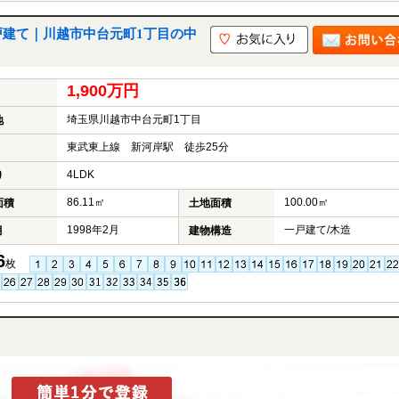
戸建て｜川越市中台元町1丁目の中
1,900万円
埼玉県川越市中台元町1丁目
地
東武東上線 新河岸駅 徒歩25分
4LDK
り
86.11㎡
100.00㎡
面積
土地面積
1998年2月
一戸建て/木造
月
建物構造
6
枚