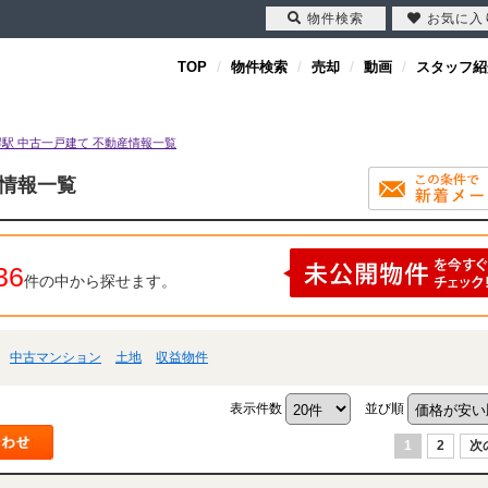
物件検索
お気に入
TOP
物件検索
売却
動画
スタッフ紹
駅 中古一戸建て 不動産情報一覧
産情報一覧
36
件の中から探せます。
中古マンション
土地
収益物件
表示件数
並び順
1
2
次