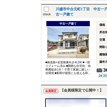
川越市中台元町1丁目 中古一
古一戸建て
check
中古一戸建て
価格
所在
交通
間取
建物
築年
■南道路×全室南東向き4LDK ■一部
リフォーム済み ■閑静な住宅街、幼
3
稚園徒歩1分！子育て家族に嬉しい
住環境 ■客間や寝室にも使える和室
が2部屋 ■駐車場あり
【会員様限定で公開中！】
会員限定