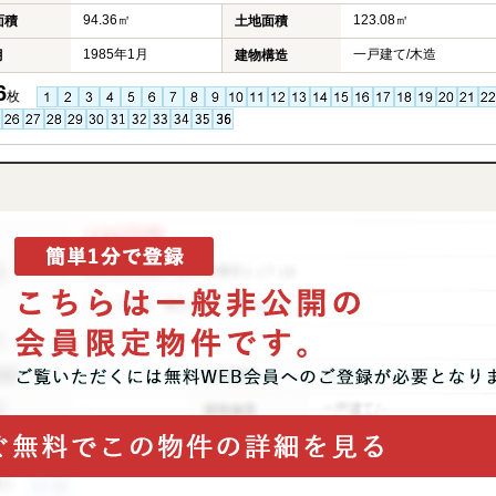
94.36㎡
123.08㎡
面積
土地面積
1985年1月
一戸建て/木造
月
建物構造
6
枚