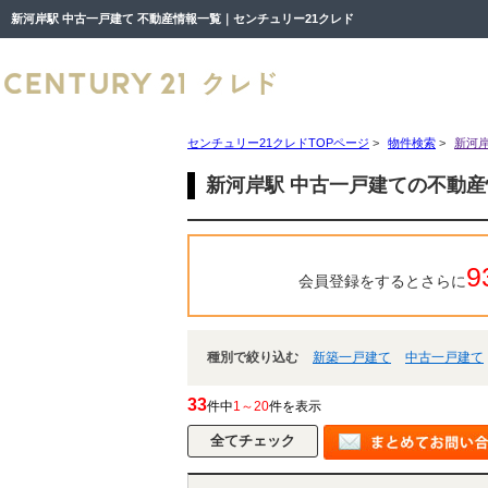
新河岸駅 中古一戸建て 不動産情報一覧｜センチュリー21クレド
センチュリー21クレドTOPページ
>
物件検索
>
新河岸
新河岸駅 中古一戸建ての不動
9
会員登録をするとさらに
種別で絞り込む
新築一戸建て
中古一戸建て
33
件中
1～20
件を表示