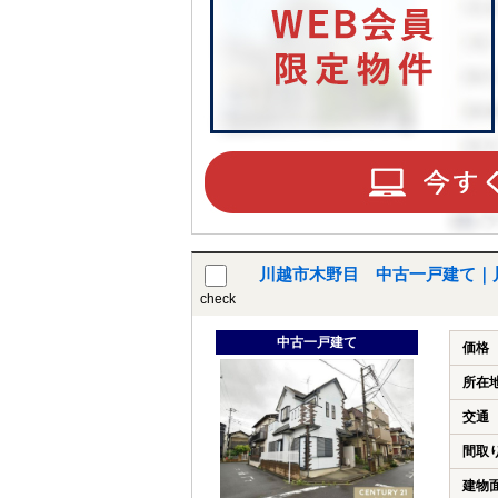
川越市木野目 中古一戸建て｜
check
中古一戸建て
価格
所在
交通
間取
建物