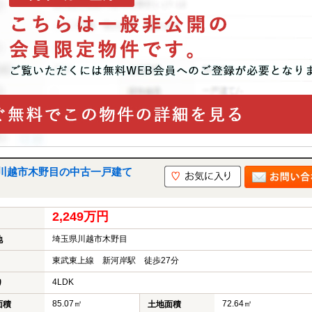
川越市木野目の中古一戸建て
2,249万円
埼玉県川越市木野目
地
東武東上線 新河岸駅 徒歩27分
4LDK
り
85.07㎡
72.64㎡
面積
土地面積