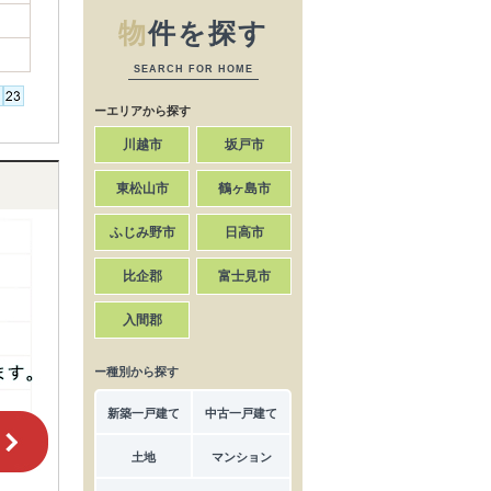
物
件を探す
SEARCH FOR HOME
ーエリアから探す
川越市
坂戸市
東松山市
鶴ヶ島市
ふじみ野市
日高市
比企郡
富士見市
入間郡
ー種別から探す
新築一戸建て
中古一戸建て
土地
マンション