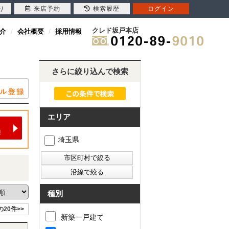
り
来店予約
検索履歴
ログイン
クレド坂戸本店
介
会社概要
採用情報
さらに絞り込んで検索
エリア
埼玉県
種別
の20件>>
新築一戸建て