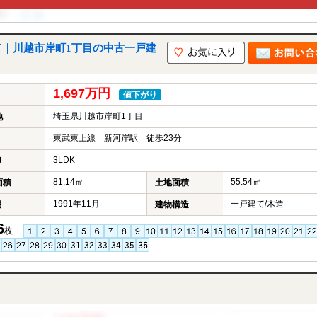
て｜川越市岸町1丁目の中古一戸建
1,697万円
値下がり
埼玉県川越市岸町1丁目
地
東武東上線 新河岸駅 徒歩23分
3LDK
り
81.14㎡
55.54㎡
面積
土地面積
1991年11月
一戸建て/木造
月
建物構造
6
枚