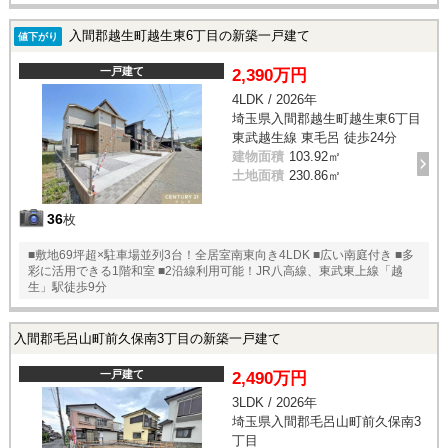
入間郡越生町越生東6丁目の新築一戸建て
値下がり
一戸建て
2,390万円
4LDK / 2026年
埼玉県入間郡越生町越生東6丁目
東武越生線 東毛呂 徒歩24分
建物面積
103.92㎡
土地面積
230.86㎡
36
枚
■敷地69坪超×駐車場並列3台！全居室南東向き4LDK ■広い南庭付き ■多
彩に活用できる1階和室 ■2沿線利用可能！JR八高線、東武東上線「越
生」駅徒歩9分
入間郡毛呂山町前久保南3丁目の新築一戸建て
一戸建て
2,490万円
3LDK / 2026年
埼玉県入間郡毛呂山町前久保南3
丁目