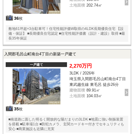
土地面積
202.74㎡
36
枚
敷地61坪超×3台駐車可！住宅性能評価W取得の4LDK長期優良住宅 【設
備・保証】 ■長期優良住宅認定 ■住宅性能評価書（設計・建設）取得 ■最
長35年保証
入間郡毛呂山町南台4丁目の新築一戸建て
一戸建て
2,270万円
3LDK / 2026年
埼玉県入間郡毛呂山町南台4丁目
東武越生線 東毛呂 徒歩26分
建物面積
89.91㎡
土地面積
104.03㎡
35
枚
■南道路に面した明るく開放的な陽だまりの3LDK ■地震に強い制振装置
を搭載 ■駐車場1台 ■防犯カメラ、玄関カードキー付きでセキュリティも
安心 ■商業施設も近隣に充実