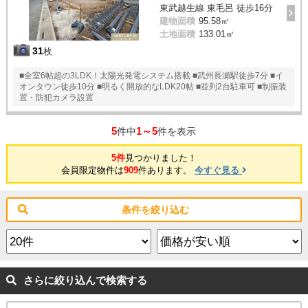
東武越生線 東毛呂 徒歩16分
建物面積
95.58㎡
土地面積
133.01㎡
31
枚
■全室6帖超の3LDK！太陽光発電システム搭載 ■武州長瀬駅徒歩7分 ■イ
オンタウン徒歩10分 ■明るく開放的なLDK20帖 ■並列2台駐車可 ■制振装
置・防犯カメラ設置
5
1～5
件中
件を表示
5件
見つかりました！
会員限定物件は
909
件あります。
今すぐ見る
条件を絞り込む
さらに絞り込んで検索する