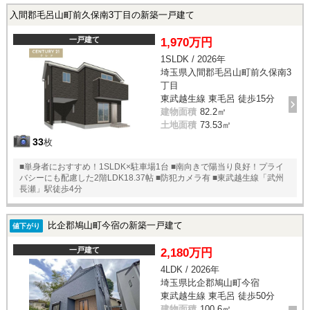
入間郡毛呂山町前久保南3丁目の新築一戸建て
一戸建て
1,970万円
1SLDK / 2026年
埼玉県入間郡毛呂山町前久保南3
丁目
東武越生線 東毛呂 徒歩15分
建物面積
82.2㎡
土地面積
73.53㎡
33
枚
■単身者におすすめ！1SLDK×駐車場1台 ■南向きで陽当り良好！プライ
バシーにも配慮した2階LDK18.37帖 ■防犯カメラ有 ■東武越生線「武州
長瀬」駅徒歩4分
比企郡鳩山町今宿の新築一戸建て
値下がり
一戸建て
2,180万円
4LDK / 2026年
埼玉県比企郡鳩山町今宿
東武越生線 東毛呂 徒歩50分
建物面積
100.6㎡