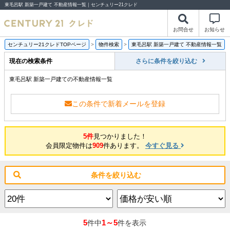
東毛呂駅 新築一戸建て 不動産情報一覧｜センチュリー21クレド
お問合せ
お知らせ
センチュリー21クレドTOPページ
>
物件検索
>
東毛呂駅 新築一戸建て 不動産情報一覧
現在の検索条件
さらに条件を絞り込む
東毛呂駅 新築一戸建ての不動産情報一覧
この条件で新着メールを登録
5件
見つかりました！
会員限定物件は
909
件あります。
今すぐ見る
条件を絞り込む
5
1～5
件中
件を表示