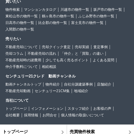
買いたい
物件検索
マンションカタログ
川越市の物件一覧
坂戸市の物件一覧
東松山市の物件一覧
鶴ヶ島市の物件一覧
ふじみ野市の物件一覧
日高市の物件一覧
比企郡の物件一覧
富士見市の物件一覧
入間郡の物件一覧
売りたい
不動産売却について
売却クイック査定
売却実績
査定事例
売却コラム
不動産売却の流れ
「仲介」と「買取」の違い
不動産売却時の諸費用
少しでも高く売るポイント
よくある質問
仲介手数料について
相続相談
センチュリー21クレド 動画チャンネル
動画チャンネルトップ
物件紹介
自社分譲建築事例
店舗紹介
不動産売却動画
センチュリー21CM集
地域紹介
当社について
トップページ
インフォメーション
スタッフ紹介
お客様の声
会社概要
採用情報
お問合せ
個人情報の取扱いについて
トップページ
売買物件検索