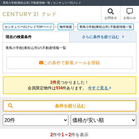
青鳥小学校(東松山市) 不動産情報一覧｜センチュリー21クレド
お問合せ
お知らせ
センチュリー21クレドTOPページ
>
物件検索
>
青鳥小学校(東松山市) 不動産情報一覧
現在の検索条件
さらに条件を絞り込む
青鳥小学校(東松山市)の不動産情報一覧
この条件で新着メールを登録
2件
見つかりました！
会員限定物件は
934
件あります。
今すぐ見る
条件を絞り込む
2
1～2
件中
件を表示