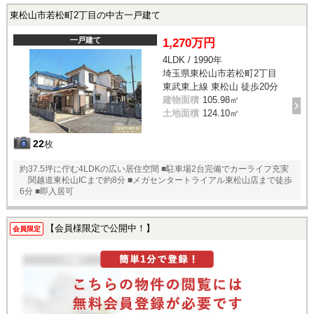
東松山市若松町2丁目の中古一戸建て
一戸建て
1,270万円
4LDK / 1990年
埼玉県東松山市若松町2丁目
東武東上線 東松山 徒歩20分
建物面積
105.98㎡
土地面積
124.10㎡
22
枚
約37.5坪に佇む4LDKの広い居住空間 ■駐車場2台完備でカーライフ充実
関越道東松山ICまで約8分 ■メガセンタートライアル東松山店まで徒歩
6分 ■即入居可
【会員様限定で公開中！】
会員限定