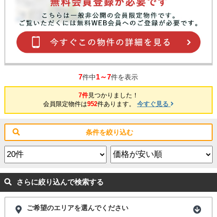
7
1～7
件中
件を表示
7件
見つかりました！
会員限定物件は
952
件あります。
今すぐ見る
条件を絞り込む
さらに絞り込んで検索する
ご希望のエリアを選んでください