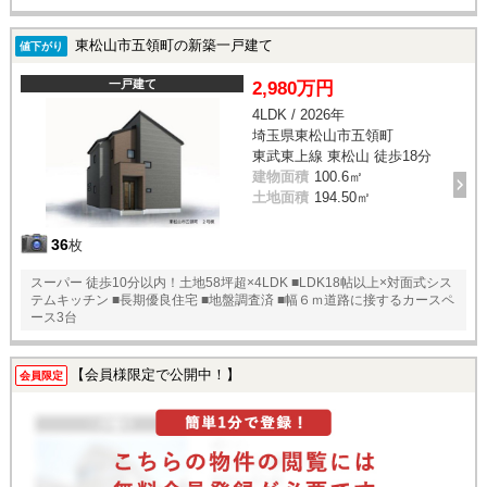
東松山市五領町の新築一戸建て
値下がり
一戸建て
2,980万円
4LDK / 2026年
埼玉県東松山市五領町
東武東上線 東松山 徒歩18分
建物面積
100.6㎡
土地面積
194.50㎡
36
枚
スーパー 徒歩10分以内！土地58坪超×4LDK ■LDK18帖以上×対面式シス
テムキッチン ■長期優良住宅 ■地盤調査済 ■幅６ｍ道路に接するカースペ
ース3台
【会員様限定で公開中！】
会員限定