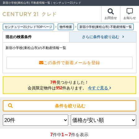
新宿小学校(東松山市) 不動産情報一覧｜センチュリー21クレド
お問合せ
お知らせ
センチュリー21クレドTOPページ
>
物件検索
>
新宿小学校(東松山市) 不動産情報一覧
現在の検索条件
さらに条件を絞り込む
新宿小学校(東松山市)の不動産情報一覧
この条件で新着メールを登録
7件
見つかりました！
会員限定物件は
952
件あります。
今すぐ見る
条件を絞り込む
7
1～7
件中
件を表示