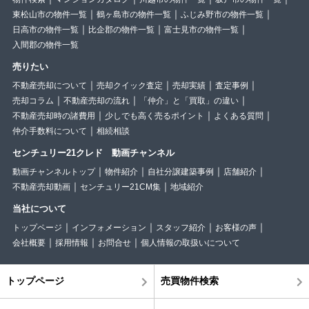
東松山市の物件一覧
鶴ヶ島市の物件一覧
ふじみ野市の物件一覧
日高市の物件一覧
比企郡の物件一覧
富士見市の物件一覧
入間郡の物件一覧
売りたい
不動産売却について
売却クイック査定
売却実績
査定事例
売却コラム
不動産売却の流れ
「仲介」と「買取」の違い
不動産売却時の諸費用
少しでも高く売るポイント
よくある質問
仲介手数料について
相続相談
センチュリー21クレド 動画チャンネル
動画チャンネルトップ
物件紹介
自社分譲建築事例
店舗紹介
不動産売却動画
センチュリー21CM集
地域紹介
当社について
トップページ
インフォメーション
スタッフ紹介
お客様の声
会社概要
採用情報
お問合せ
個人情報の取扱いについて
トップページ
売買物件検索