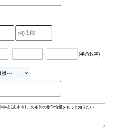
-
-
(半角数字)