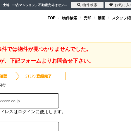
物件検索
お気に入
志木第四小学校(志木市)｜川越市・坂戸市・鶴ヶ島市の不動産（新築一戸建て・中古戸建・土地・中古マンション）不動産売却はセンチュリー21クレド
TOP
物件検索
売却
動画
スタッフ紹
条件では物件が見つかりませんでした。
が、下記フォームよりお問合せ下さい。
発行
アドレスはログインに使用します。