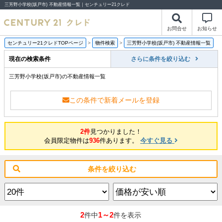
三芳野小学校(坂戸市) 不動産情報一覧｜センチュリー21クレド
お問合せ
お知らせ
センチュリー21クレドTOPページ
>
物件検索
>
三芳野小学校(坂戸市) 不動産情報一覧
現在の検索条件
さらに条件を絞り込む
三芳野小学校(坂戸市)の不動産情報一覧
この条件で新着メールを登録
2件
見つかりました！
会員限定物件は
936
件あります。
今すぐ見る
条件を絞り込む
2
1～2
件中
件を表示