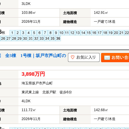
3LDK
り
103.86㎡
142.91㎡
面積
土地面積
2026年11月
一戸建て/木造
月
建物構造
6
枚
 全3棟 1号棟｜坂戸市芦山町の
3,898万円
埼玉県坂戸市芦山町
地
東武東上線 北坂戸駅 徒歩6分
4LDK
り
111.72㎡
142.68㎡
面積
土地面積
2026年11月
一戸建て/木造
月
建物構造