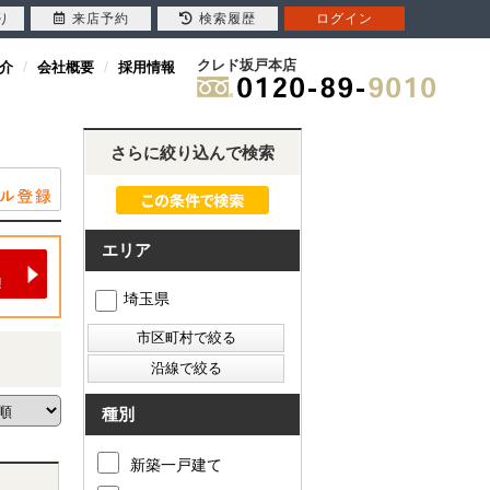
り
来店予約
検索履歴
ログイン
クレド坂戸本店
介
会社概要
採用情報
さらに絞り込んで検索
エリア
埼玉県
種別
新築一戸建て