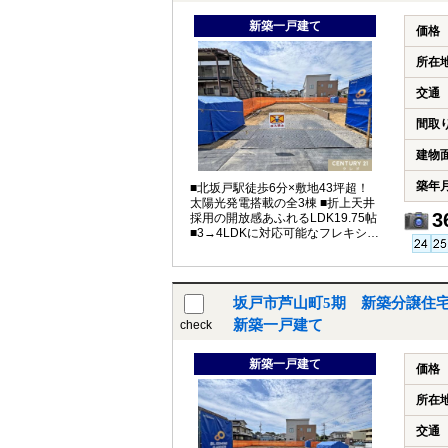
新築一戸建て
価格
所在
交通
間取
建物
築年
■北坂戸駅徒歩6分×敷地43坪超！
太陽光発電搭載の全3棟 ■折上天井
3
採用の開放感あふれるLDK19.75帖
■3→4LDKに対応可能なフレキシブ
ル設計 ■駐車場2台
坂戸市芦山町5期 新築分譲住宅
新築一戸建て
check
新築一戸建て
価格
所在
交通