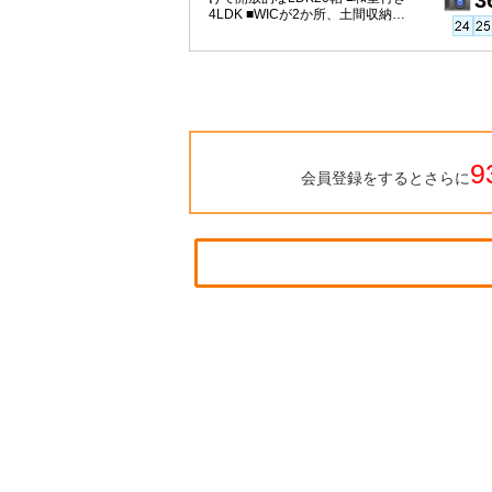
3
4LDK ■WICが2か所、土間収納な
ど収納充実 ■駐車場3台
9
会員登録をするとさらに