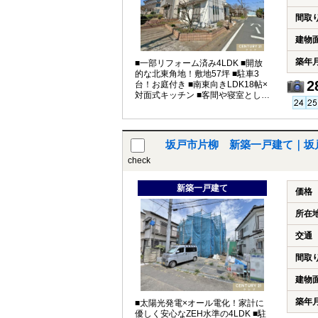
間取
建物
築年
■一部リフォーム済み4LDK ■開放
的な北東角地！敷地57坪 ■駐車3
2
台！お庭付き ■南東向きLDK18帖×
対面式キッチン ■客間や寝室として
も使える1階和室
坂戸市片柳 新築一戸建て｜坂
check
新築一戸建て
価格
所在
交通
間取
建物
築年
■太陽光発電×オール電化！家計に
優しく安心なZEH水準の4LDK ■駐