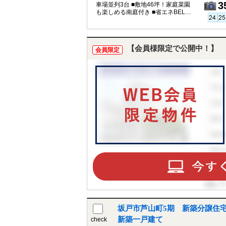
3
車場並列3台 ■敷地46坪！家庭菜園
も楽しめる南庭付き ■省エネBELS
認定/設計性能評価
【会員様限定で公開中！】
会員限定
坂戸市芦山町5期 新築分譲住宅
新築一戸建て
check