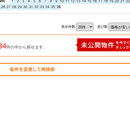
6
枚
表示件数
並び順
34
件の中から探せます。