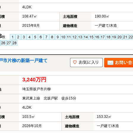
4LDK
り
108.47㎡
190.00㎡
面積
土地面積
2015年8月
一戸建て/木造
月
建物構造
8
枚
戸市片柳の新築一戸建て
3,240万円
埼玉県坂戸市片柳
地
東武東上線 北坂戸駅 徒歩15分
4LDK
り
103.5㎡
153.32㎡
面積
土地面積
2026年10月
一戸建て/木造
月
建物構造