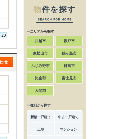
物
件を探す
SEARCH FOR HOME
ーエリアから探す
川越市
坂戸市
東松山市
鶴ヶ島市
ふじみ野市
日高市
比企郡
富士見市
入間郡
ー種別から探す
新築一戸建て
中古一戸建て
土地
マンション