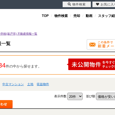
物件検索
お気に入
TOP
物件検索
売却
動画
スタッフ紹
学校(坂戸市) 不動産情報一覧
報一覧
34
件の中から探せます。
中古マンション
土地
収益物件
表示件数
並び順