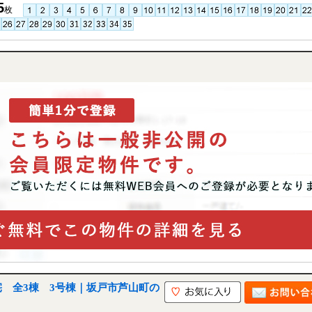
5
枚
 全3棟 3号棟｜坂戸市芦山町の