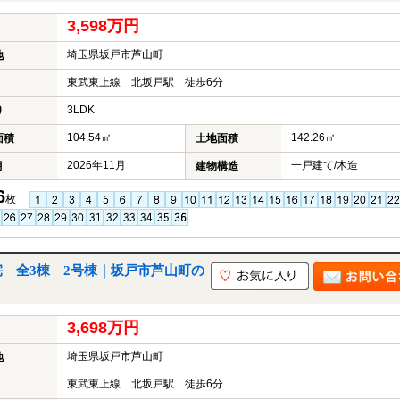
3,598万円
埼玉県坂戸市芦山町
地
東武東上線 北坂戸駅 徒歩6分
3LDK
り
104.54㎡
142.26㎡
面積
土地面積
2026年11月
一戸建て/木造
月
建物構造
6
枚
 全3棟 2号棟｜坂戸市芦山町の
3,698万円
埼玉県坂戸市芦山町
地
東武東上線 北坂戸駅 徒歩6分