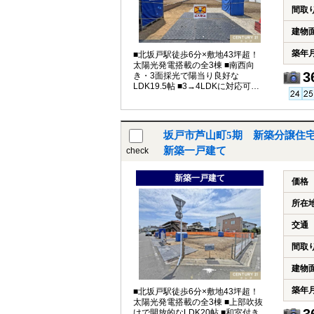
間取
建物
築年
■北坂戸駅徒歩6分×敷地43坪超！
太陽光発電搭載の全3棟 ■南西向
3
き・3面採光で陽当り良好な
LDK19.5帖 ■3→4LDKに対応可能
なフレキシブル設計 ■駐車場2台
坂戸市芦山町5期 新築分譲住宅
新築一戸建て
check
新築一戸建て
価格
所在
交通
間取
建物
築年
■北坂戸駅徒歩6分×敷地43坪超！
太陽光発電搭載の全3棟 ■上部吹抜
けで開放的なLDK20帖 ■和室付き