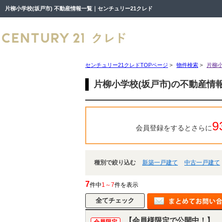
片柳小学校(坂戸市) 不動産情報一覧｜センチュリー21クレド
センチュリー21クレドTOPページ
>
物件検索
>
片柳小
片柳小学校(坂戸市)の不動産情
9
会員登録をするとさらに
種別で絞り込む
新築一戸建て
中古一戸建て
7
件中
1～7
件を表示
【会員様限定で公開中！】