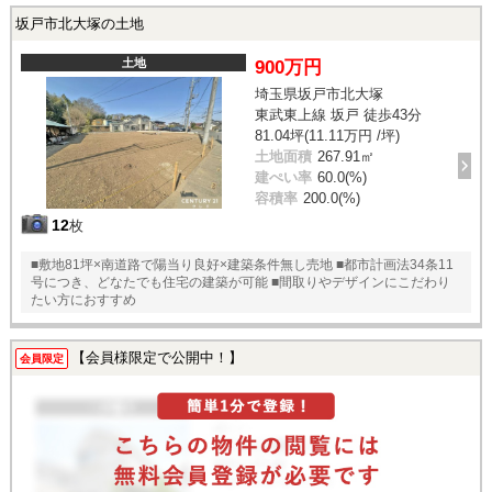
坂戸市北大塚の土地
土地
900万円
埼玉県坂戸市北大塚
東武東上線 坂戸 徒歩43分
81.04坪(11.11万円 /坪)
土地面積
267.91㎡
建ぺい率
60.0(%)
容積率
200.0(%)
12
枚
■敷地81坪×南道路で陽当り良好×建築条件無し売地 ■都市計画法34条11
号につき、どなたでも住宅の建築が可能 ■間取りやデザインにこだわり
たい方におすすめ
【会員様限定で公開中！】
会員限定