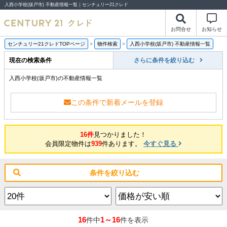
入西小学校(坂戸市) 不動産情報一覧｜センチュリー21クレド
お問合せ
お知らせ
センチュリー21クレドTOPページ
>
物件検索
>
入西小学校(坂戸市) 不動産情報一覧
現在の検索条件
さらに条件を絞り込む
入西小学校(坂戸市)の不動産情報一覧
この条件で新着メールを登録
16件
見つかりました！
会員限定物件は
939
件あります。
今すぐ見る
条件を絞り込む
16
1～16
件中
件を表示