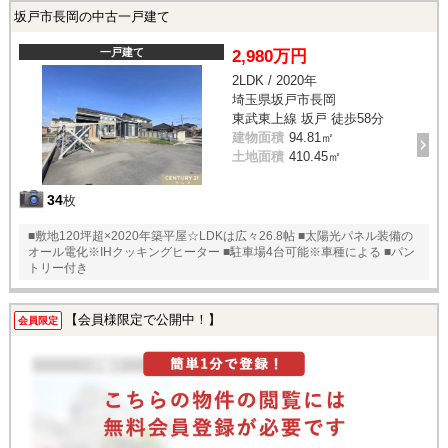
坂戸市長岡の中古一戸建て
一戸建て
2,980万円
2LDK / 2020年
埼玉県坂戸市長岡
東武東上線 坂戸 徒歩58分
建物面積
94.81㎡
土地面積
410.45㎡
34
枚
■敷地120坪超×2020年築平屋☆LDKは広々26.8帖 ■太陽光パネル装備の
オール電化※IHクッキングヒーター ■駐車場4台可能※車種による ■パン
トリー付き
【会員様限定で公開中！】
会員限定