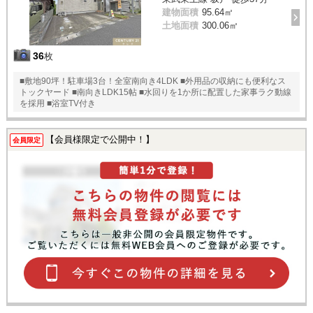
建物面積
95.64㎡
土地面積
300.06㎡
36
枚
■敷地90坪！駐車場3台！全室南向き4LDK ■外用品の収納にも便利なス
トックヤード ■南向きLDK15帖 ■水回りを1か所に配置した家事ラク動線
を採用 ■浴室TV付き
【会員様限定で公開中！】
会員限定