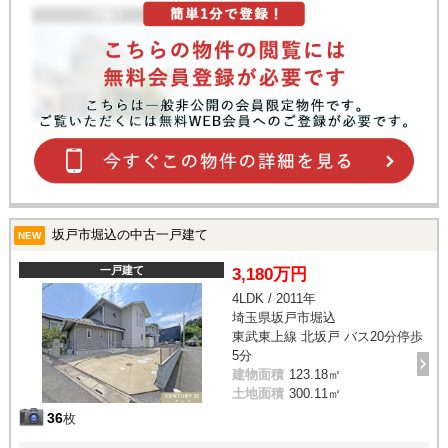
坂戸市堀込の中古一戸建て
NEW
一戸建て
3,180万円
4LDK / 2011年
埼玉県坂戸市堀込
東武東上線 北坂戸 バス20分停歩
5分
建物面積
123.18㎡
土地面積
300.11㎡
36
枚