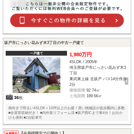
坂戸市にっさい花みず木3丁目の中古一戸建て
一戸建て
1,980万円
4SLDK / 2005年
埼玉県坂戸市にっさい花みず木3
丁目
東武東上線 北坂戸 バス14分停歩
2分
建物面積
92.74㎡
土地面積
189.66㎡
36
枚
南向きで明るい4SLDK＋10坪以上のお庭！買い物施設が徒歩圏内に多数
■全居室収納付き！ ■内外装リフォーム済 ■坂戸西ICまで車4分！お出か
けも便利 ■2台駐車可
【会員様限定で公開中！】
会員限定