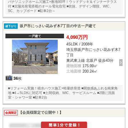
パナソニックホームズ施工×敷地90坪！ウッドデッキ＆インナーテラス
付 ■太陽光発電搭載のオール電化住宅 ■吹抜、デザイン階段、WIC、
SC、カップボード ■駐車2台～
坂戸市にっさい花みず木7丁目の中古一戸建て
値下がり
一戸建て
4,090万円
4SLDK / 2008年
埼玉県坂戸市にっさい花みず木7
丁目
東武東上線 北坂戸 徒歩43分
建物面積
175.99㎡
土地面積
200.24㎡
36
枚
■リフォーム実施！積水ハウス施工×軽量鉄骨造 ■開放感あふれる南東角
地 ■4→5LDKに対応可 ■土間収納、WIC、サービスルーム ■2階に洗面
室・シャワー室 ■駐車2台
【会員様限定で公開中！】
会員限定