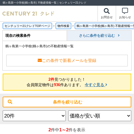
鶴ヶ島第一小学校(鶴ヶ島市) 不動産情報一覧｜センチュリー21クレド
お問合せ
お知らせ
センチュリー21クレドTOPページ
>
物件検索
>
鶴ヶ島第一小学校(鶴ヶ島市) 不動産情報一
現在の検索条件
さらに条件を絞り込む
鶴ヶ島第一小学校(鶴ヶ島市)の不動産情報一覧
この条件で新着メールを登録
2件
見つかりました！
会員限定物件は
936
件あります。
今すぐ見る
条件を絞り込む
2
1～2
件中
件を表示