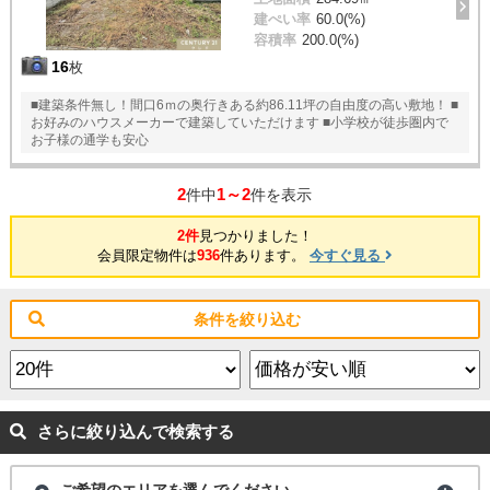
建ぺい率
60.0(%)
容積率
200.0(%)
16
枚
■建築条件無し！間口6ｍの奥行きある約86.11坪の自由度の高い敷地！ ■
お好みのハウスメーカーで建築していただけます ■小学校が徒歩圏内で
お子様の通学も安心
2
1～2
件中
件を表示
2件
見つかりました！
会員限定物件は
936
件あります。
今すぐ見る
条件を絞り込む
さらに絞り込んで検索する
ご希望のエリアを選んでください