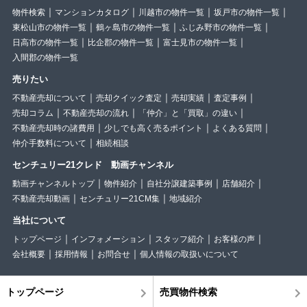
物件検索
マンションカタログ
川越市の物件一覧
坂戸市の物件一覧
東松山市の物件一覧
鶴ヶ島市の物件一覧
ふじみ野市の物件一覧
日高市の物件一覧
比企郡の物件一覧
富士見市の物件一覧
入間郡の物件一覧
売りたい
不動産売却について
売却クイック査定
売却実績
査定事例
売却コラム
不動産売却の流れ
「仲介」と「買取」の違い
不動産売却時の諸費用
少しでも高く売るポイント
よくある質問
仲介手数料について
相続相談
センチュリー21クレド 動画チャンネル
動画チャンネルトップ
物件紹介
自社分譲建築事例
店舗紹介
不動産売却動画
センチュリー21CM集
地域紹介
当社について
トップページ
インフォメーション
スタッフ紹介
お客様の声
会社概要
採用情報
お問合せ
個人情報の取扱いについて
トップページ
売買物件検索