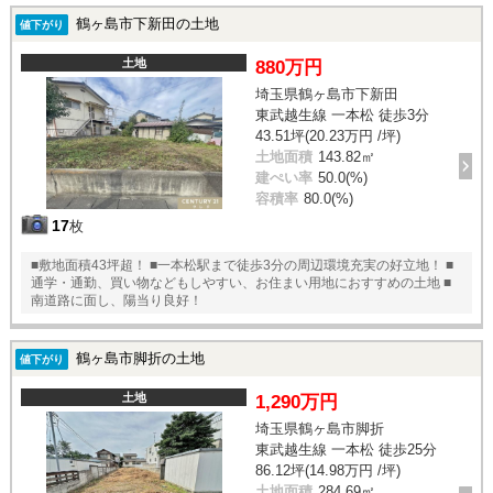
鶴ヶ島市下新田の土地
値下がり
土地
880万円
埼玉県鶴ヶ島市下新田
東武越生線 一本松 徒歩3分
43.51坪(20.23万円 /坪)
土地面積
143.82㎡
建ぺい率
50.0(%)
容積率
80.0(%)
17
枚
■敷地面積43坪超！ ■一本松駅まで徒歩3分の周辺環境充実の好立地！ ■
通学・通勤、買い物などもしやすい、お住まい用地におすすめの土地 ■
南道路に面し、陽当り良好！
鶴ヶ島市脚折の土地
値下がり
土地
1,290万円
埼玉県鶴ヶ島市脚折
東武越生線 一本松 徒歩25分
86.12坪(14.98万円 /坪)
土地面積
284.69㎡