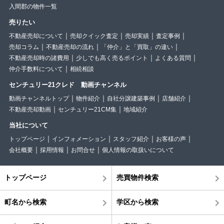
入間郡の物件一覧
売りたい
不動産売却について
売却クイック査定
売却実績
査定事例
売却コラム
不動産売却の流れ
「仲介」と「買取」の違い
不動産売却時の諸費用
少しでも高く売るポイント
よくある質問
仲介手数料について
相続相談
センチュリー21クレド 動画チャンネル
動画チャンネルトップ
物件紹介
自社分譲建築事例
店舗紹介
不動産売却動画
センチュリー21CM集
地域紹介
当社について
トップページ
インフォメーション
スタッフ紹介
お客様の声
会社概要
採用情報
お問合せ
個人情報の取扱いについて
トップページ
売買物件検索
町名から検索
学区から検索