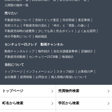
入間郡の物件一覧
売りたい
不動産売却について
売却クイック査定
売却実績
査定事例
売却コラム
不動産売却の流れ
「仲介」と「買取」の違い
不動産売却時の諸費用
少しでも高く売るポイント
よくある質問
仲介手数料について
相続相談
センチュリー21クレド 動画チャンネル
動画チャンネルトップ
物件紹介
自社分譲建築事例
店舗紹介
不動産売却動画
センチュリー21CM集
地域紹介
当社について
トップページ
インフォメーション
スタッフ紹介
お客様の声
会社概要
採用情報
お問合せ
個人情報の取扱いについて
トップページ
売買物件検索
町名から検索
学区から検索