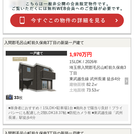
入間郡毛呂山町前久保南3丁目の新築一戸建て
一戸建て
1,970万円
1SLDK / 2026年
埼玉県入間郡毛呂山町前久保南3
丁目
東武越生線 武州長瀬 徒歩4分
建物面積
82.2㎡
土地面積
73.53㎡
33
枚
■単身者におすすめ！1SLDK×駐車場1台 ■南向きで陽当り良好！プライ
バシーにも配慮した2階LDK18.37帖 ■防犯カメラ有 ■東武越生線「武州
長瀬」駅徒歩4分
入間郡毛呂山町前久保南3丁目の新築一戸建て