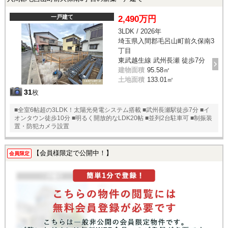
一戸建て
2,490万円
3LDK / 2026年
埼玉県入間郡毛呂山町前久保南3
丁目
東武越生線 武州長瀬 徒歩7分
建物面積
95.58㎡
土地面積
133.01㎡
31
枚
■全室6帖超の3LDK！太陽光発電システム搭載 ■武州長瀬駅徒歩7分 ■イ
オンタウン徒歩10分 ■明るく開放的なLDK20帖 ■並列2台駐車可 ■制振装
置・防犯カメラ設置
【会員様限定で公開中！】
会員限定