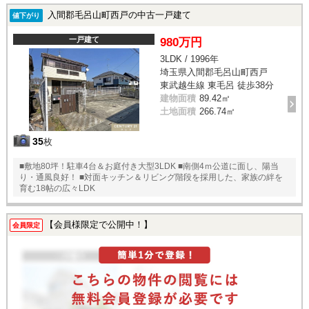
入間郡毛呂山町西戸の中古一戸建て
値下がり
一戸建て
980万円
3LDK / 1996年
埼玉県入間郡毛呂山町西戸
東武越生線 東毛呂 徒歩38分
建物面積
89.42㎡
土地面積
266.74㎡
35
枚
■敷地80坪！駐車4台＆お庭付き大型3LDK ■南側4ｍ公道に面し、陽当
り・通風良好！ ■対面キッチン＆リビング階段を採用した、家族の絆を
育む18帖の広々LDK
【会員様限定で公開中！】
会員限定