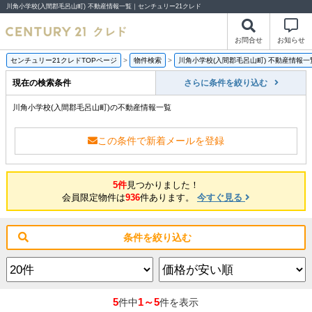
川角小学校(入間郡毛呂山町) 不動産情報一覧｜センチュリー21クレド
お問合せ
お知らせ
センチュリー21クレドTOPページ
>
物件検索
>
川角小学校(入間郡毛呂山町) 不動産情報一
現在の検索条件
さらに条件を絞り込む
川角小学校(入間郡毛呂山町)の不動産情報一覧
この条件で新着メールを登録
5件
見つかりました！
会員限定物件は
936
件あります。
今すぐ見る
条件を絞り込む
5
1～5
件中
件を表示