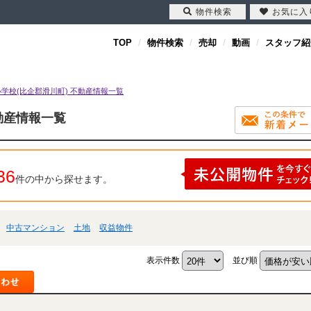
物件検索
お気に入
TOP
物件検索
売却
動画
スタッフ紹
学校(比企郡滑川町) 不動産情報一覧
動産情報一覧
36
件の中から探せます。
中古マンション
土地
収益物件
表示件数
並び順