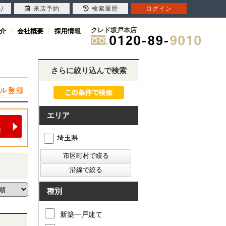
り
来店予約
検索履歴
ログイン
クレド坂戸本店
介
会社概要
採用情報
さらに絞り込んで検索
エリア
埼玉県
種別
新築一戸建て