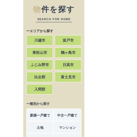
物
件を探す
SEARCH FOR HOME
ーエリアから探す
川越市
坂戸市
東松山市
鶴ヶ島市
ふじみ野市
日高市
比企郡
富士見市
入間郡
ー種別から探す
新築一戸建て
中古一戸建て
土地
マンション