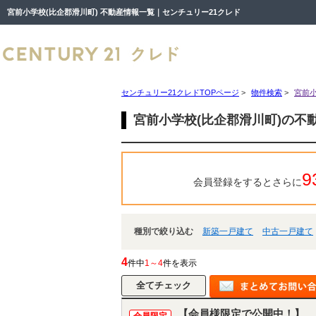
宮前小学校(比企郡滑川町) 不動産情報一覧｜センチュリー21クレド
センチュリー21クレドTOPページ
>
物件検索
>
宮前小
宮前小学校(比企郡滑川町)の不
9
会員登録をするとさらに
種別で絞り込む
新築一戸建て
中古一戸建て
4
件中
1～4
件を表示
【会員様限定で公開中！】