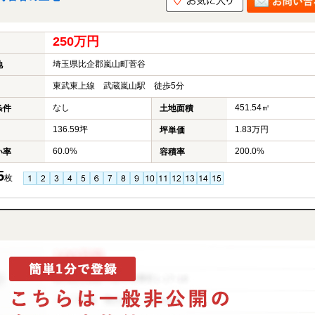
250万円
埼玉県比企郡嵐山町菅谷
地
東武東上線 武蔵嵐山駅 徒歩5分
なし
451.54㎡
条件
土地面積
136.59坪
1.83万円
坪単価
60.0%
200.0%
い率
容積率
5
枚