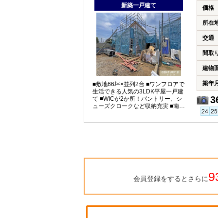
新築一戸建て
価格
所在
交通
間取
建物
築年
■敷地66坪×並列2台 ■ワンフロアで
生活できる人気の3LDK平屋一戸建
3
て ■WICが2か所！パントリー、シ
ューズクロークなど収納充実 ■南東
道路に面し陽当り良好
9
会員登録をするとさらに