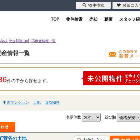
物件検索
お気に入
TOP
物件検索
売却
動画
スタッフ紹
学校(比企郡嵐山町) 不動産情報一覧
動産情報一覧
36
件の中から探せます。
中古マンション
土地
収益物件
表示件数
並び順
町菅谷の土地