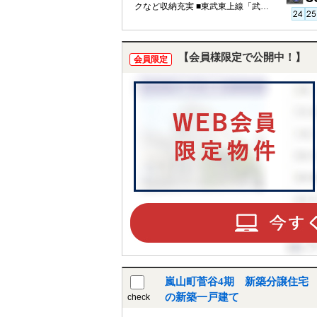
クなど収納充実 ■東武東上線「武蔵
嵐山」駅徒歩5分
【会員様限定で公開中！】
会員限定
嵐山町菅谷4期 新築分譲住宅 
の新築一戸建て
check