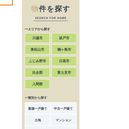
物
件を探す
SEARCH FOR HOME
ーエリアから探す
川越市
坂戸市
東松山市
鶴ヶ島市
ふじみ野市
日高市
比企郡
富士見市
入間郡
ー種別から探す
新築一戸建て
中古一戸建て
土地
マンション