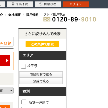
り
来店予約
検索履歴
ログイン
クレド坂戸本店
介
会社概要
採用情報
さらに絞り込んで検索
エリア
埼玉県
種別
新築一戸建て