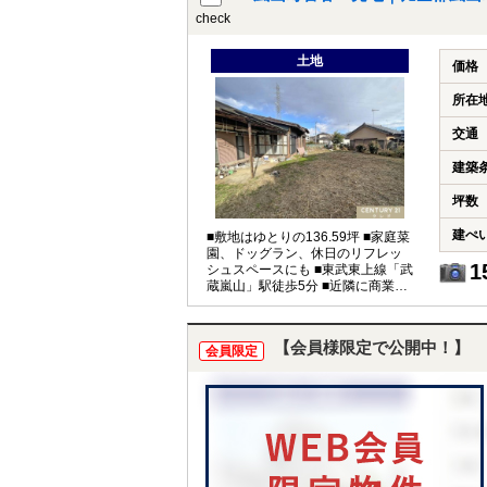
check
土地
価格
所在
交通
建築
坪数
建ぺ
■敷地はゆとりの136.59坪 ■家庭菜
園、ドッグラン、休日のリフレッ
1
シュスペースにも ■東武東上線「武
蔵嵐山」駅徒歩5分 ■近隣に商業施
設が充実 ※再建築はできません
【会員様限定で公開中！】
会員限定