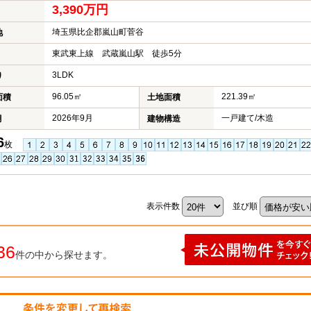
3,390万円
埼玉県比企郡嵐山町菅谷
地
東武東上線 武蔵嵐山駅 徒歩5分
3LDK
り
96.05㎡
221.39㎡
面積
土地面積
2026年9月
一戸建て/木造
月
建物構造
6
枚
表示件数
並び順
36
件の中から探せます。