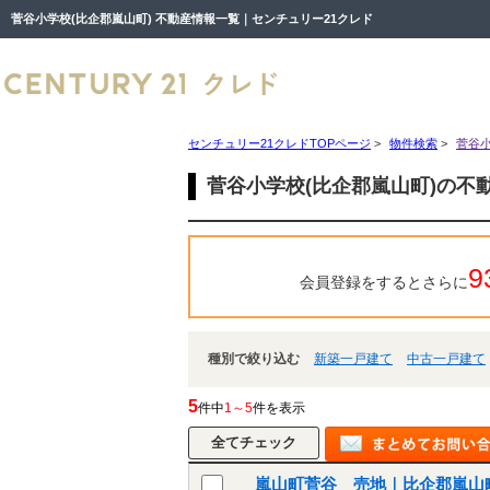
菅谷小学校(比企郡嵐山町) 不動産情報一覧｜センチュリー21クレド
センチュリー21クレドTOPページ
>
物件検索
>
菅谷小
菅谷小学校(比企郡嵐山町)の不
9
会員登録をするとさらに
種別で絞り込む
新築一戸建て
中古一戸建て
5
件中
1～5
件を表示
嵐山町菅谷 売地｜比企郡嵐山