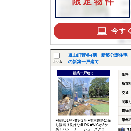
嵐山町菅谷4期 新築分譲住宅 
の新築一戸建て
check
新築一戸建て
価格
所在
交通
間取
建物
築年
■敷地61坪×並列2台 ■南東道路に面
し陽当り良好な4LDK ■WICが3か
3
所！パントリー、シューズクロー