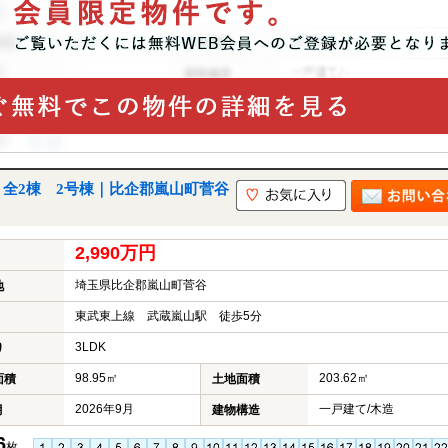
全2棟 2号棟｜比企郡嵐山町菅谷
2,990万円
埼玉県比企郡嵐山町菅谷
地
東武東上線 武蔵嵐山駅 徒歩5分
3LDK
り
98.95㎡
203.62㎡
面積
土地面積
2026年9月
一戸建て/木造
月
建物構造
6
枚