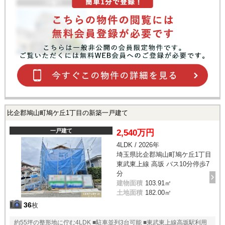
比企郡鳩山町鳩ケ丘1丁目の新築一戸建て
一戸建て
2,540万円
4LDK / 2026年
埼玉県比企郡鳩山町鳩ケ丘1丁目
東武東上線 高坂 バス10分停歩7
分
建物面積
103.91㎡
土地面積
182.00㎡
36
枚
約55坪の整形地に佇む4LDK ■駐車並列3台可能 ■東武東上線高坂駅利用