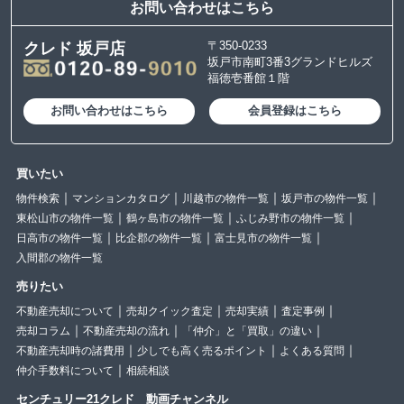
お問い合わせはこちら
〒350-0233
クレド 坂戸店
坂戸市南町3番3グランドヒルズ
福徳壱番館１階
お問い合わせはこちら
会員登録はこちら
買いたい
物件検索
マンションカタログ
川越市の物件一覧
坂戸市の物件一覧
東松山市の物件一覧
鶴ヶ島市の物件一覧
ふじみ野市の物件一覧
日高市の物件一覧
比企郡の物件一覧
富士見市の物件一覧
入間郡の物件一覧
売りたい
不動産売却について
売却クイック査定
売却実績
査定事例
売却コラム
不動産売却の流れ
「仲介」と「買取」の違い
不動産売却時の諸費用
少しでも高く売るポイント
よくある質問
仲介手数料について
相続相談
センチュリー21クレド 動画チャンネル