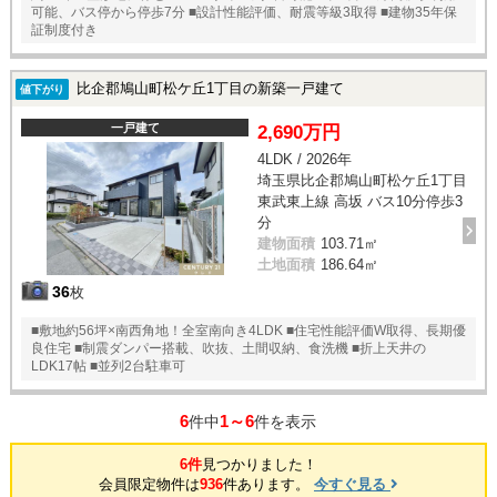
可能、バス停から停歩7分 ■設計性能評価、耐震等級3取得 ■建物35年保
証制度付き
比企郡鳩山町松ケ丘1丁目の新築一戸建て
値下がり
一戸建て
2,690万円
4LDK / 2026年
埼玉県比企郡鳩山町松ケ丘1丁目
東武東上線 高坂 バス10分停歩3
分
建物面積
103.71㎡
土地面積
186.64㎡
36
枚
■敷地約56坪×南西角地！全室南向き4LDK ■住宅性能評価W取得、長期優
良住宅 ■制震ダンパー搭載、吹抜、土間収納、食洗機 ■折上天井の
LDK17帖 ■並列2台駐車可
6
1～6
件中
件を表示
6件
見つかりました！
会員限定物件は
936
件あります。
今すぐ見る