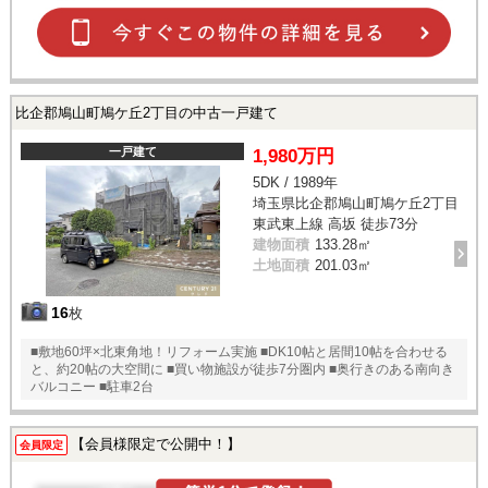
比企郡鳩山町鳩ケ丘2丁目の中古一戸建て
一戸建て
1,980万円
5DK / 1989年
埼玉県比企郡鳩山町鳩ケ丘2丁目
東武東上線 高坂 徒歩73分
建物面積
133.28㎡
土地面積
201.03㎡
16
枚
■敷地60坪×北東角地！リフォーム実施 ■DK10帖と居間10帖を合わせる
と、約20帖の大空間に ■買い物施設が徒歩7分圏内 ■奥行きのある南向き
バルコニー ■駐車2台
【会員様限定で公開中！】
会員限定