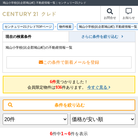
鳩山小学校(比企郡鳩山町) 不動産情報一覧｜センチュリー21クレド
お問合せ
お知らせ
センチュリー21クレドTOPページ
>
物件検索
>
鳩山小学校(比企郡鳩山町) 不動産情報一覧
現在の検索条件
さらに条件を絞り込む
鳩山小学校(比企郡鳩山町)の不動産情報一覧
この条件で新着メールを登録
6件
見つかりました！
会員限定物件は
936
件あります。
今すぐ見る
条件を絞り込む
6
1～6
件中
件を表示