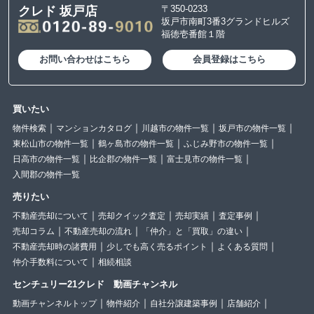
〒350-0233
クレド 坂戸店
坂戸市南町3番3グランドヒルズ
福徳壱番館１階
お問い合わせはこちら
会員登録はこちら
買いたい
物件検索
マンションカタログ
川越市の物件一覧
坂戸市の物件一覧
東松山市の物件一覧
鶴ヶ島市の物件一覧
ふじみ野市の物件一覧
日高市の物件一覧
比企郡の物件一覧
富士見市の物件一覧
入間郡の物件一覧
売りたい
不動産売却について
売却クイック査定
売却実績
査定事例
売却コラム
不動産売却の流れ
「仲介」と「買取」の違い
不動産売却時の諸費用
少しでも高く売るポイント
よくある質問
仲介手数料について
相続相談
センチュリー21クレド 動画チャンネル
動画チャンネルトップ
物件紹介
自社分譲建築事例
店舗紹介