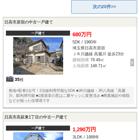
次の20件>>
日高市原宿の中古一戸建て
一戸建て
680万円
5DK / 1980年
埼玉県日高市原宿
ＪＲ川越線 高麗川 徒歩23分
建物面積
79.49㎡
土地面積
148.71㎡
35
枚
角地×駐車2台可！2沿線利用可能な5DK ■JR川越線・JR八高線「高麗
川」駅利用可能 ■1階居室の窓は二重サッシに変更済み ■商業施設や病院
などが揃った住環境です
日高市高萩東1丁目の中古一戸建て
一戸建て
1,290万円
3LDK / 1988年