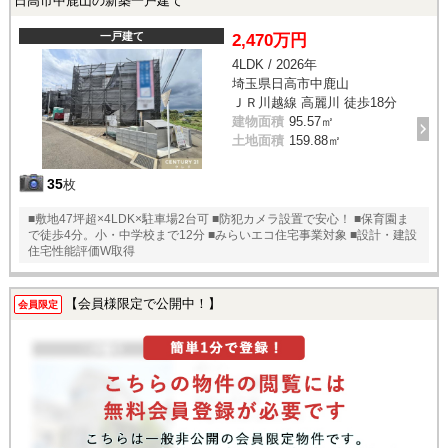
日高市中鹿山の新築一戸建て
一戸建て
2,470万円
4LDK / 2026年
埼玉県日高市中鹿山
ＪＲ川越線 高麗川 徒歩18分
建物面積
95.57㎡
土地面積
159.88㎡
35
枚
■敷地47坪超×4LDK×駐車場2台可 ■防犯カメラ設置で安心！ ■保育園ま
で徒歩4分。小・中学校まで12分 ■みらいエコ住宅事業対象 ■設計・建設
住宅性能評価W取得
【会員様限定で公開中！】
会員限定