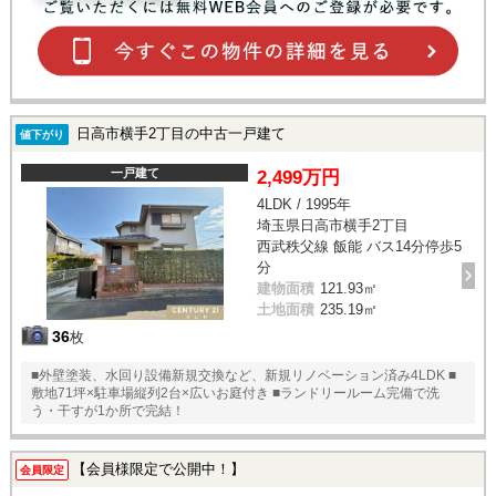
日高市横手2丁目の中古一戸建て
値下がり
一戸建て
2,499万円
4LDK / 1995年
埼玉県日高市横手2丁目
西武秩父線 飯能 バス14分停歩5
分
建物面積
121.93㎡
土地面積
235.19㎡
36
枚
■外壁塗装、水回り設備新規交換など、新規リノベーション済み4LDK ■
敷地71坪×駐車場縦列2台×広いお庭付き ■ランドリールーム完備で洗
う・干すが1か所で完結！
【会員様限定で公開中！】
会員限定