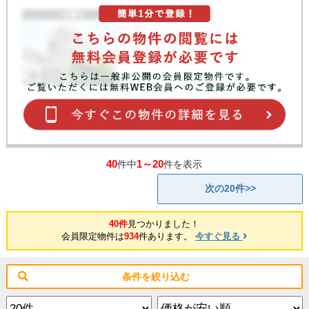
40
1～20
件中
件を表示
次の20件>>
40件
見つかりました！
会員限定物件は
934
件あります。
今すぐ見る
条件を絞り込む