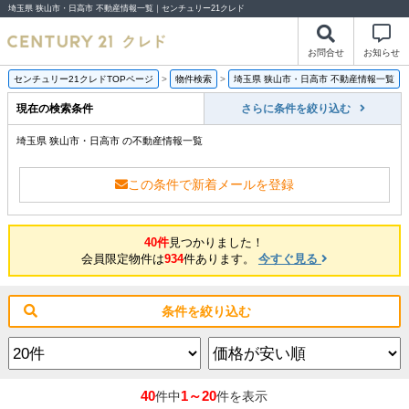
埼玉県 狭山市・日高市 不動産情報一覧｜センチュリー21クレド
お問合せ
お知らせ
センチュリー21クレドTOPページ
>
物件検索
>
埼玉県 狭山市・日高市 不動産情報一覧
現在の検索条件
さらに条件を絞り込む
埼玉県 狭山市・日高市 の不動産情報一覧
この条件で新着メールを登録
40件
見つかりました！
会員限定物件は
934
件あります。
今すぐ見る
条件を絞り込む
40
1～20
件中
件を表示