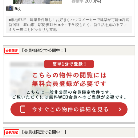
容積率
200.0(%)
9
枚
■敷地67坪！建築条件無し！お好きなハウスメーカーで建築が可能 ■西武
新宿線「狭山市」駅徒歩12分 ■小・中学校も近く、新生活を始めるファ
ミリー層にもピッタリな立地
【会員様限定で公開中！】
会員限定
【会員様限定で公開中！】
会員限定