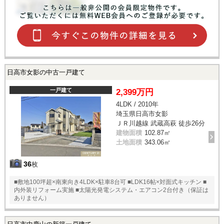
日高市女影の中古一戸建て
一戸建て
2,399万円
4LDK / 2010年
埼玉県日高市女影
ＪＲ川越線 武蔵高萩 徒歩26分
建物面積
102.87㎡
土地面積
343.06㎡
36
枚
■敷地100坪超×南東向き4LDK×駐車8台可 ■LDK16帖×対面式キッチン ■
内外装リフォーム実施 ■太陽光発電システム・エアコン2台付き（保証は
ありません）