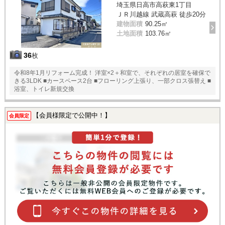
埼玉県日高市高萩東1丁目
ＪＲ川越線 武蔵高萩 徒歩20分
建物面積
90.25㎡
土地面積
103.76㎡
36
枚
令和8年1月リフォーム完成！ 洋室×2＋和室で、それぞれの居室を確保で
きる3LDK ■カースペース2台 ■フローリング上張り、一部クロス張替え ■
浴室、トイレ新規交換
【会員様限定で公開中！】
会員限定