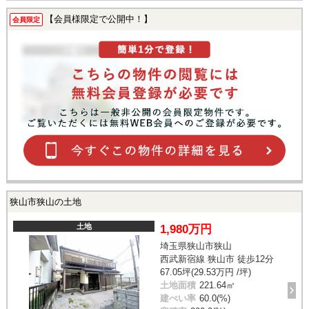
【会員様限定で公開中！】
会員限定
狭山市狭山の土地
土地
1,980万円
埼玉県狭山市狭山
西武新宿線 狭山市 徒歩12分
67.05坪(29.53万円 /坪)
土地面積
221.64㎡
建ぺい率
60.0(%)