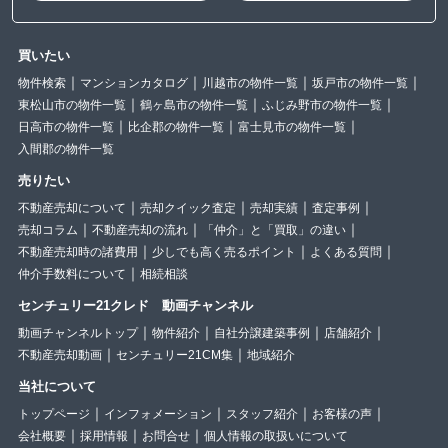
買いたい
物件検索
マンションカタログ
川越市の物件一覧
坂戸市の物件一覧
東松山市の物件一覧
鶴ヶ島市の物件一覧
ふじみ野市の物件一覧
日高市の物件一覧
比企郡の物件一覧
富士見市の物件一覧
入間郡の物件一覧
売りたい
不動産売却について
売却クイック査定
売却実績
査定事例
売却コラム
不動産売却の流れ
「仲介」と「買取」の違い
不動産売却時の諸費用
少しでも高く売るポイント
よくある質問
仲介手数料について
相続相談
センチュリー21クレド 動画チャンネル
動画チャンネルトップ
物件紹介
自社分譲建築事例
店舗紹介
不動産売却動画
センチュリー21CM集
地域紹介
当社について
トップページ
インフォメーション
スタッフ紹介
お客様の声
会社概要
採用情報
お問合せ
個人情報の取扱いについて