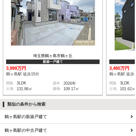
埼玉県鶴ヶ島市鶴ヶ丘
新築一戸建て
3,999万円
3,480万円
鶴ヶ島駅 徒歩15分
鶴ヶ島駅 徒歩1
3LDK
3LDK
間取
築年
2026年
間取
土地
131.86㎡
建物
109.17㎡
土地
101.62㎡
類似の条件から検索
鶴ヶ島駅の新築戸建て
鶴ヶ島駅の中古戸建て