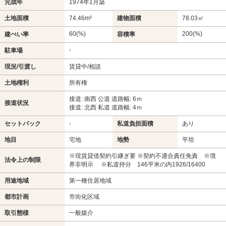
完成年
1974年1月築
土地面積
74.46m²
建物面積
78.03㎡
60(%)
200(%)
建ぺい率
容積率
-
駐車場
現況/引渡し
賃貸中/相談
土地権利
所有権
接道: 南西 公道 道路幅: 6ｍ
接道状況
接道: 北西 私道 道路幅: 4ｍ
セットバック
-
私道負担面積
あり
地目
宅地
地勢
平坦
※現賃貸借契約引継ぎ要 ※契約不適合責任免責 ※境
法令上の制限
界非明示 ※私道持分 146平米の内1926/16400
用途地域
第一種住居地域
都市計画
市街化区域
取引態様
一般媒介