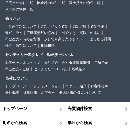
日高市の物件一覧
比企郡の物件一覧
富士見市の物件一覧
入間郡の物件一覧
売りたい
不動産売却について
売却クイック査定
売却実績
査定事例
売却コラム
不動産売却の流れ
「仲介」と「買取」の違い
不動産売却時の諸費用
少しでも高く売るポイント
よくある質問
仲介手数料について
相続相談
センチュリー21クレド 動画チャンネル
動画チャンネルトップ
物件紹介
自社分譲建築事例
店舗紹介
不動産売却動画
センチュリー21CM集
地域紹介
当社について
トップページ
インフォメーション
スタッフ紹介
お客様の声
会社概要
採用情報
お問合せ
個人情報の取扱いについて
トップページ
売買物件検索
町名から検索
学区から検索