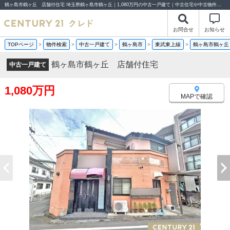
鶴ヶ島市鶴ヶ丘 店舗付住宅 埼玉県鶴ヶ島市鶴ヶ丘｜1,080万円の中古一戸建て｜中古住宅や中古物件情報｜センチュリー21クレド
お問合せ
お知らせ
TOPページ
>
物件検索
>
中古一戸建て
>
鶴ヶ島市
>
東武東上線
>
鶴ヶ島市鶴ヶ丘
鶴ヶ島市鶴ヶ丘 店舗付住宅
中古一戸建て
1,080万円
MAPで確認