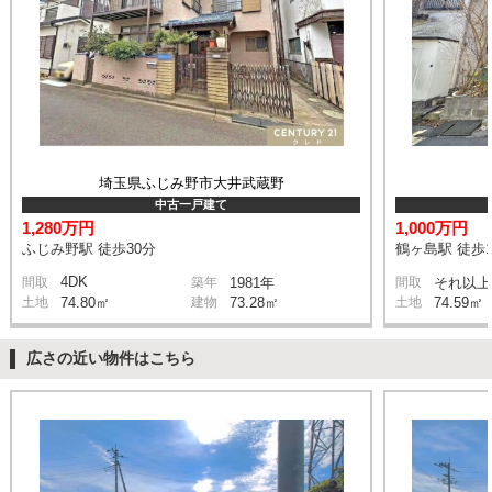
埼玉県ふじみ野市大井武蔵野
中古一戸建て
1,280万円
1,000万円
ふじみ野駅 徒歩30分
鶴ヶ島駅 徒歩1
4DK
間取
築年
1981年
間取
それ以上
土地
74.80㎡
建物
73.28㎡
土地
74.59㎡
広さの近い物件はこちら