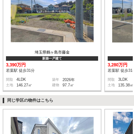
埼玉県鶴ヶ島市藤金
新築一戸建て
3,390万円
3,280万円
若葉駅 徒歩31分
若葉駅 徒歩31
4LDK
3LDK
間取
築年
2026年
間取
土地
146.27㎡
建物
97.7㎡
土地
135.38㎡
同じ学区の物件はこちら