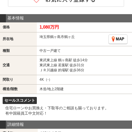
基本情報
1,080万円
価格
埼玉県鶴ヶ島市鶴ヶ丘
所在地
MAP
種類
中古一戸建て
東武東上線 鶴ヶ島駅 徒歩14分
交通
東武東上線 若葉駅 徒歩31分
ＪＲ川越線 的場駅 徒歩36分
間取り
4K（-）
構造/階数
木造/地上2階建
セールスコメント
住宅ローンやお買換え・下取等のご相談も賜っております。
有中国籍員工中文対応！
詳細情報