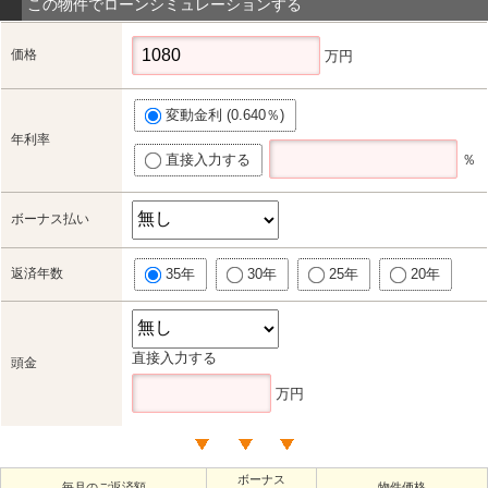
この物件でローンシミュレーションする
価格
万円
変動金利 (0.640％)
年利率
直接入力する
％
ボーナス払い
返済年数
35年
30年
25年
20年
直接入力する
頭金
万円
ボーナス
毎月のご返済額
物件価格