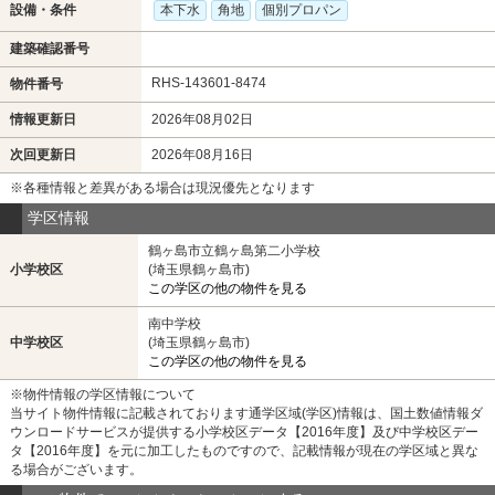
設備・条件
本下水
角地
個別プロパン
建築確認番号
RHS-143601-8474
物件番号
情報更新日
2026年08月02日
次回更新日
2026年08月16日
※各種情報と差異がある場合は現況優先となります
学区情報
鶴ヶ島市立鶴ヶ島第二小学校
小学校区
(埼玉県鶴ヶ島市)
この学区の他の物件を見る
南中学校
中学校区
(埼玉県鶴ヶ島市)
この学区の他の物件を見る
※物件情報の学区情報について
当サイト物件情報に記載されております通学区域(学区)情報は、国土数値情報ダ
ウンロードサービスが提供する小学校区データ【2016年度】及び中学校区デー
タ【2016年度】を元に加工したものですので、記載情報が現在の学区域と異な
る場合がございます。