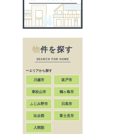
物
件を探す
SEARCH FOR HOME
ーエリアから探す
川越市
坂戸市
東松山市
鶴ヶ島市
ふじみ野市
日高市
比企郡
富士見市
入間郡