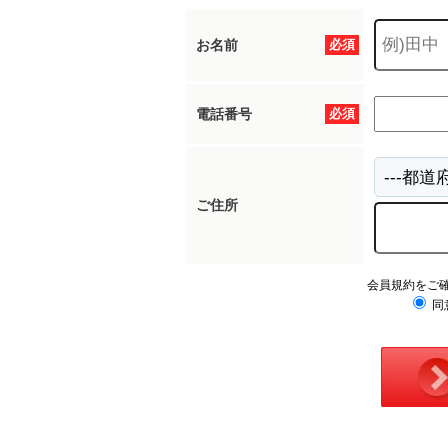
お名前
必須
電話番号
必須
ご住所
会員規約をご
同