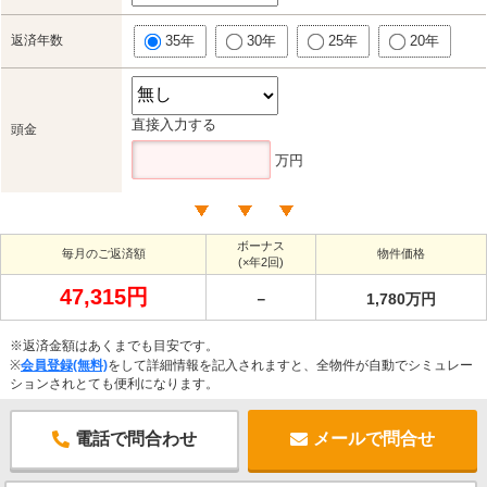
返済年数
35年
30年
25年
20年
直接入力する
頭金
万円
ボーナス
毎月のご返済額
物件価格
(×年2回)
47,315円
－
1,780万円
※返済金額はあくまでも目安です。
※
会員登録(無料)
をして詳細情報を記入されますと、全物件が自動でシミュレー
ションされとても便利になります。
電話で問合わせ
メールで問合せ