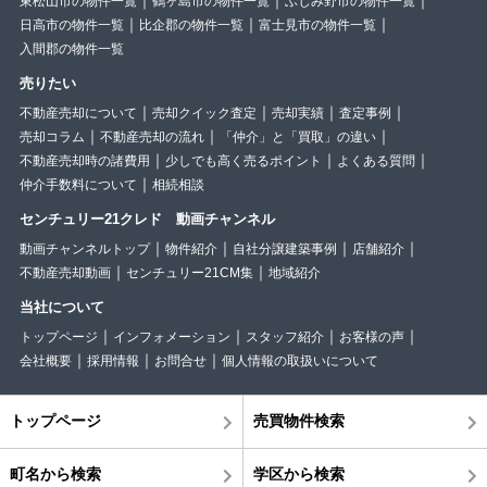
東松山市の物件一覧
鶴ヶ島市の物件一覧
ふじみ野市の物件一覧
日高市の物件一覧
比企郡の物件一覧
富士見市の物件一覧
入間郡の物件一覧
売りたい
不動産売却について
売却クイック査定
売却実績
査定事例
売却コラム
不動産売却の流れ
「仲介」と「買取」の違い
不動産売却時の諸費用
少しでも高く売るポイント
よくある質問
仲介手数料について
相続相談
センチュリー21クレド 動画チャンネル
動画チャンネルトップ
物件紹介
自社分譲建築事例
店舗紹介
不動産売却動画
センチュリー21CM集
地域紹介
当社について
トップページ
インフォメーション
スタッフ紹介
お客様の声
会社概要
採用情報
お問合せ
個人情報の取扱いについて
トップページ
売買物件検索
町名から検索
学区から検索