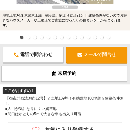
1/14
現地土地写真 東武東上線「鶴ヶ島」駅より徒歩21分！ 建築条件がないのでお好
きなハウスメーカーや工務店でご家族にぴったりの住まいを一からつくれま
す。
電話で問合わせ
メールで問合せ
来店予約
ここがおすすめ！
【都市計画法34条12号】☆土地139坪！有効敷地100坪超☆建築条件無
し
■人目が気になりにくい旗竿地
■間口はゆとりの5ｍで大きな車も出入り可能