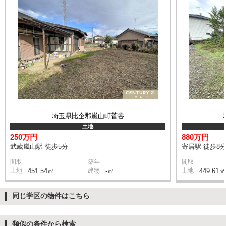
埼玉県比企郡嵐山町菅谷
土地
250万円
880万円
武蔵嵐山駅 徒歩5分
寄居駅 徒歩8
-
-
-
間取
築年
間取
土地
451.54㎡
建物
-㎡
土地
449.61㎡
同じ学区の物件はこちら
類似の条件から検索