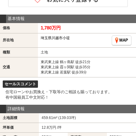
基本情報
1,780万円
価格
埼玉県川越市小堤
所在地
MAP
種類
土地
東武東上線 鶴ヶ島駅 徒歩21分
交通
東武東上線 霞ヶ関駅 徒歩35分
東武東上線 若葉駅 徒歩39分
セールスコメント
住宅ローンやお買換え・下取等のご相談も賜っております。
有中国籍員工中文対応！
詳細情報
土地面積
459.61m² (139.03坪)
坪単価
12.8万円 /坪