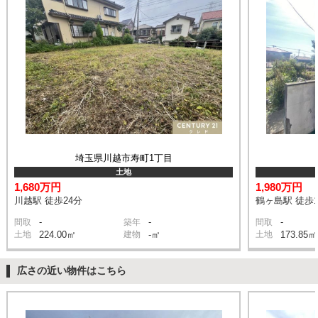
埼玉県川越市寿町1丁目
土地
1,680万円
1,980万円
川越駅 徒歩24分
鶴ヶ島駅 徒歩1
-
-
-
間取
築年
間取
土地
224.00㎡
建物
-㎡
土地
173.85㎡
広さの近い物件はこちら