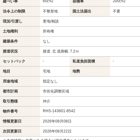
60(%)
200(%)
建ぺい率
容積率
法令上の制限
不整形地
国土法届出
不要
現況/引渡し
更地/相談
土地権利
所有権
建築条件
なし
接道状況
接道: 北 道路幅: 7.2ｍ
-
-
セットバック
私道負担面積
地目
宅地
地勢
用途地域
指定なし
都市計画
市街化調整区域
取引態様
仲介
RHS-143601-8542
物件番号
情報更新日
2026年08月08日
次回更新日
2026年08月22日