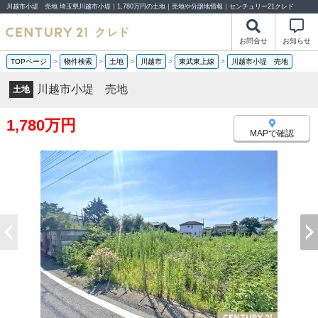
川越市小堤 売地 埼玉県川越市小堤｜1,780万円の土地｜売地や分譲地情報｜センチュリー21クレド
お問合せ
お知らせ
TOPページ
>
物件検索
>
土地
>
川越市
>
東武東上線
>
川越市小堤 売地
川越市小堤 売地
土地
1,780万円
MAPで確認