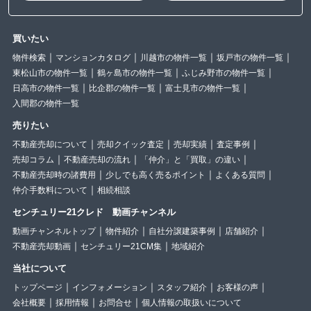
買いたい
物件検索
マンションカタログ
川越市の物件一覧
坂戸市の物件一覧
東松山市の物件一覧
鶴ヶ島市の物件一覧
ふじみ野市の物件一覧
日高市の物件一覧
比企郡の物件一覧
富士見市の物件一覧
入間郡の物件一覧
売りたい
不動産売却について
売却クイック査定
売却実績
査定事例
売却コラム
不動産売却の流れ
「仲介」と「買取」の違い
不動産売却時の諸費用
少しでも高く売るポイント
よくある質問
仲介手数料について
相続相談
センチュリー21クレド 動画チャンネル
動画チャンネルトップ
物件紹介
自社分譲建築事例
店舗紹介
不動産売却動画
センチュリー21CM集
地域紹介
当社について
トップページ
インフォメーション
スタッフ紹介
お客様の声
会社概要
採用情報
お問合せ
個人情報の取扱いについて