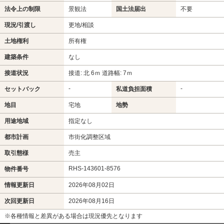
法令上の制限
景観法
国土法届出
不要
現況/引渡し
更地/相談
土地権利
所有権
建築条件
なし
接道状況
接道: 北 6ｍ 道路幅: 7ｍ
-
-
セットバック
私道負担面積
地目
宅地
地勢
用途地域
指定なし
都市計画
市街化調整区域
取引態様
売主
RHS-143601-8576
物件番号
情報更新日
2026年08月02日
次回更新日
2026年08月16日
※各種情報と差異がある場合は現況優先となります