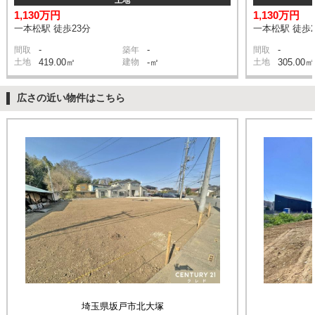
土地
1,130万円
1,130万円
一本松駅 徒歩23分
一本松駅 徒歩2
-
-
-
間取
築年
間取
土地
419.00㎡
建物
-㎡
土地
305.00㎡
広さの近い物件はこちら
埼玉県坂戸市北大塚