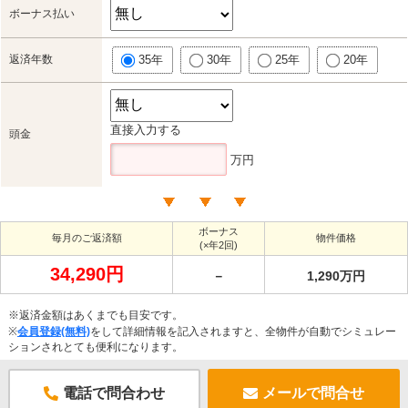
ボーナス払い
返済年数
35年
30年
25年
20年
直接入力する
頭金
万円
ボーナス
毎月のご返済額
物件価格
(×年2回)
34,290円
－
1,290万円
※返済金額はあくまでも目安です。
※
会員登録(無料)
をして詳細情報を記入されますと、全物件が自動でシミュレー
ションされとても便利になります。
電話で問合わせ
メールで問合せ