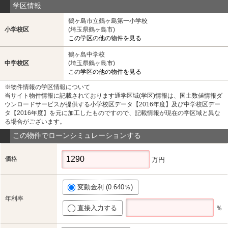
学区情報
鶴ヶ島市立鶴ヶ島第一小学校
小学校区
(埼玉県鶴ヶ島市)
この学区の他の物件を見る
鶴ヶ島中学校
中学校区
(埼玉県鶴ヶ島市)
この学区の他の物件を見る
※物件情報の学区情報について
当サイト物件情報に記載されております通学区域(学区)情報は、国土数値情報ダ
ウンロードサービスが提供する小学校区データ【2016年度】及び中学校区デー
タ【2016年度】を元に加工したものですので、記載情報が現在の学区域と異な
る場合がございます。
この物件でローンシミュレーションする
価格
万円
変動金利 (0.640％)
年利率
直接入力する
％