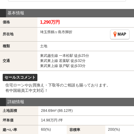
基本情報
1,290万円
価格
埼玉県鶴ヶ島市脚折
所在地
MAP
種類
土地
東武越生線 一本松駅 徒歩25分
交通
東武東上線 若葉駅 徒歩32分
東武東上線 坂戸駅 徒歩33分
セールスコメント
住宅ローンやお買換え・下取等のご相談も賜っております。
有中国籍員工中文対応！
詳細情報
土地面積
284.69m² (86.12坪)
坪単価
14.98万円 /坪
60(%)
200(%)
建ぺい率
容積率