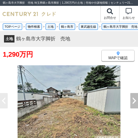
鶴ヶ島市大字脚折 売地 埼玉県鶴ヶ島市脚折｜1,290万円の土地｜売地や分譲地情報｜センチュリー21クレド
お問合せ
お知らせ
TOPページ
>
物件検索
>
土地
>
鶴ヶ島市
>
東武越生線
>
鶴ヶ島市大字脚折 売地
鶴ヶ島市大字脚折 売地
土地
1,290万円
MAPで確認