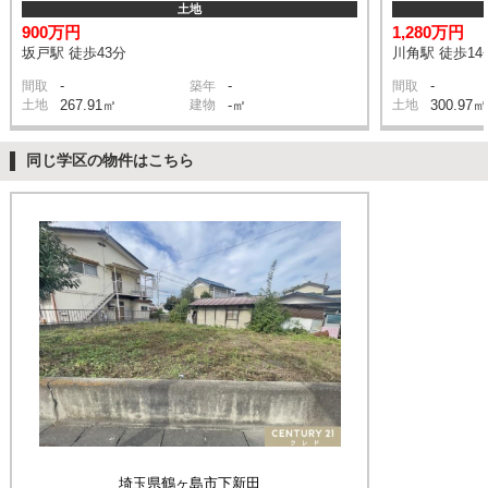
土地
900万円
1,280万円
坂戸駅 徒歩43分
川角駅 徒歩14
-
-
-
間取
築年
間取
土地
267.91㎡
建物
-㎡
土地
300.97㎡
同じ学区の物件はこちら
埼玉県鶴ヶ島市下新田