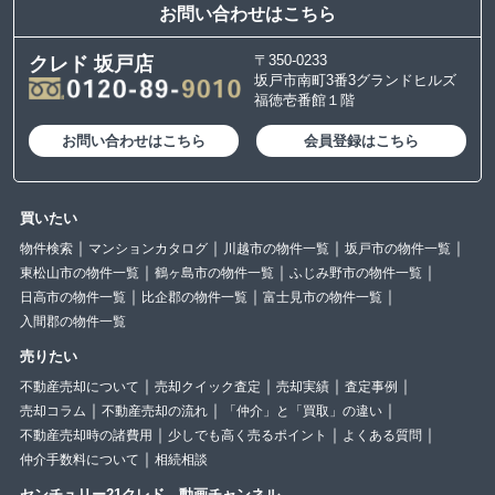
お問い合わせはこちら
〒350-0233
クレド 坂戸店
坂戸市南町3番3グランドヒルズ
福徳壱番館１階
お問い合わせはこちら
会員登録はこちら
買いたい
物件検索
マンションカタログ
川越市の物件一覧
坂戸市の物件一覧
東松山市の物件一覧
鶴ヶ島市の物件一覧
ふじみ野市の物件一覧
日高市の物件一覧
比企郡の物件一覧
富士見市の物件一覧
入間郡の物件一覧
売りたい
不動産売却について
売却クイック査定
売却実績
査定事例
売却コラム
不動産売却の流れ
「仲介」と「買取」の違い
不動産売却時の諸費用
少しでも高く売るポイント
よくある質問
仲介手数料について
相続相談
センチュリー21クレド 動画チャンネル