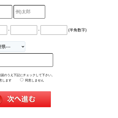
-
-
(半角数字)
確認のうえ下記にチェックして下さい。
意します
同意しません