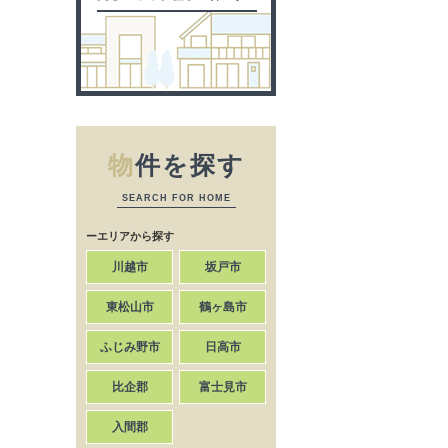
物
件を探す
SEARCH FOR HOME
ーエリアから探す
川越市
坂戸市
東松山市
鶴ヶ島市
ふじみ野市
日高市
比企郡
富士見市
入間郡