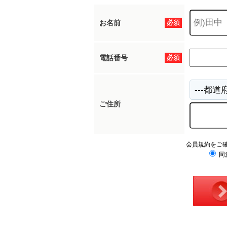
お名前
必須
電話番号
必須
ご住所
会員規約をご
同