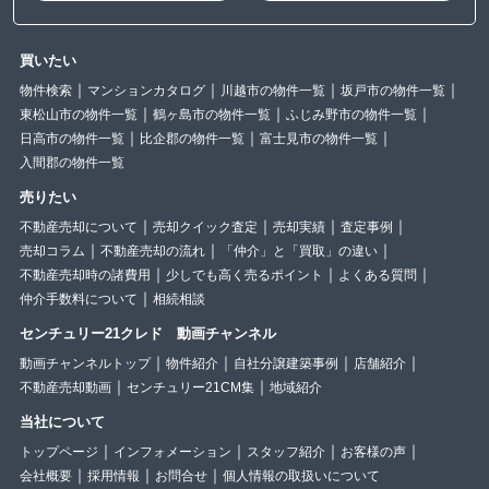
買いたい
物件検索
マンションカタログ
川越市の物件一覧
坂戸市の物件一覧
東松山市の物件一覧
鶴ヶ島市の物件一覧
ふじみ野市の物件一覧
日高市の物件一覧
比企郡の物件一覧
富士見市の物件一覧
入間郡の物件一覧
売りたい
不動産売却について
売却クイック査定
売却実績
査定事例
売却コラム
不動産売却の流れ
「仲介」と「買取」の違い
不動産売却時の諸費用
少しでも高く売るポイント
よくある質問
仲介手数料について
相続相談
センチュリー21クレド 動画チャンネル
動画チャンネルトップ
物件紹介
自社分譲建築事例
店舗紹介
不動産売却動画
センチュリー21CM集
地域紹介
当社について
トップページ
インフォメーション
スタッフ紹介
お客様の声
会社概要
採用情報
お問合せ
個人情報の取扱いについて