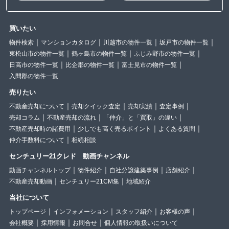
買いたい
物件検索
マンションカタログ
川越市の物件一覧
坂戸市の物件一覧
東松山市の物件一覧
鶴ヶ島市の物件一覧
ふじみ野市の物件一覧
日高市の物件一覧
比企郡の物件一覧
富士見市の物件一覧
入間郡の物件一覧
売りたい
不動産売却について
売却クイック査定
売却実績
査定事例
売却コラム
不動産売却の流れ
「仲介」と「買取」の違い
不動産売却時の諸費用
少しでも高く売るポイント
よくある質問
仲介手数料について
相続相談
センチュリー21クレド 動画チャンネル
動画チャンネルトップ
物件紹介
自社分譲建築事例
店舗紹介
不動産売却動画
センチュリー21CM集
地域紹介
当社について
トップページ
インフォメーション
スタッフ紹介
お客様の声
会社概要
採用情報
お問合せ
個人情報の取扱いについて