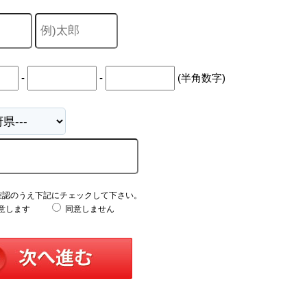
-
-
(半角数字)
確認のうえ下記にチェックして下さい。
意します
同意しません