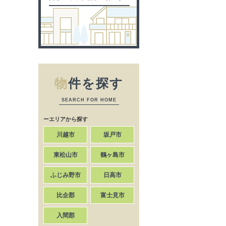
物
件を探す
SEARCH FOR HOME
ーエリアから探す
川越市
坂戸市
東松山市
鶴ヶ島市
ふじみ野市
日高市
比企郡
富士見市
入間郡