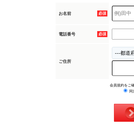
お名前
必須
電話番号
必須
ご住所
会員規約をご
同