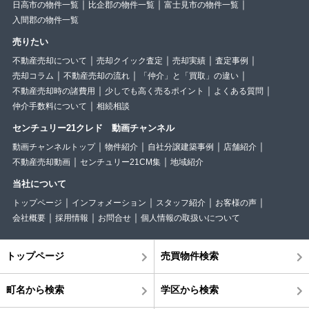
日高市の物件一覧
比企郡の物件一覧
富士見市の物件一覧
入間郡の物件一覧
売りたい
不動産売却について
売却クイック査定
売却実績
査定事例
売却コラム
不動産売却の流れ
「仲介」と「買取」の違い
不動産売却時の諸費用
少しでも高く売るポイント
よくある質問
仲介手数料について
相続相談
センチュリー21クレド 動画チャンネル
動画チャンネルトップ
物件紹介
自社分譲建築事例
店舗紹介
不動産売却動画
センチュリー21CM集
地域紹介
当社について
トップページ
インフォメーション
スタッフ紹介
お客様の声
会社概要
採用情報
お問合せ
個人情報の取扱いについて
トップページ
売買物件検索
町名から検索
学区から検索