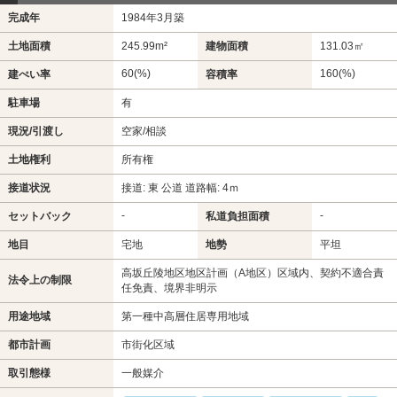
完成年
1984年3月築
土地面積
245.99m²
建物面積
131.03㎡
60(%)
160(%)
建ぺい率
容積率
駐車場
有
現況/引渡し
空家/相談
土地権利
所有権
接道状況
接道: 東 公道 道路幅: 4ｍ
-
-
セットバック
私道負担面積
地目
宅地
地勢
平坦
高坂丘陵地区地区計画（A地区）区域内、契約不適合責
法令上の制限
任免責、境界非明示
用途地域
第一種中高層住居専用地域
都市計画
市街化区域
取引態様
一般媒介