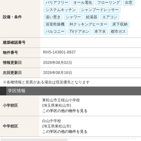
バリアフリー
オール電化
フローリング
出窓
システムキッチン
シャンプードレッサー
設備・条件
追い焚き
シャワー
給湯器
エアコン
浴室乾燥機
IHクッキングヒーター
床下収納
バルコニー
TVドアホン
本下水
都市ガス
建築確認番号
RHS-143601-8937
物件番号
情報更新日
2026年08月02日
次回更新日
2026年08月16日
※各種情報と差異がある場合は現況優先となります
学区情報
東松山市立桜山小学校
小学校区
(埼玉県東松山市)
この学区の他の物件を見る
白山中学校
中学校区
(埼玉県東松山市)
この学区の他の物件を見る