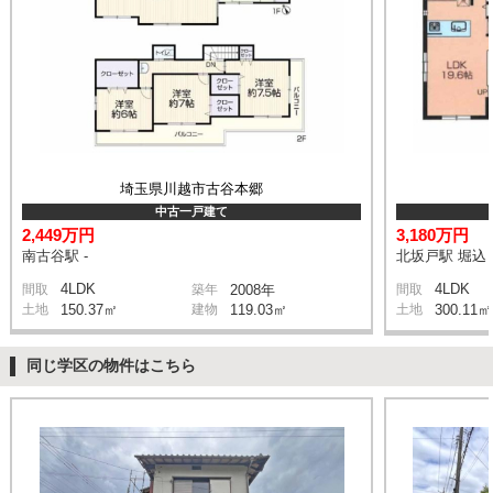
埼玉県川越市古谷本郷
中古一戸建て
2,449万円
3,180万円
南古谷駅 -
北坂戸駅 堀込 
4LDK
4LDK
間取
築年
2008年
間取
土地
150.37㎡
建物
119.03㎡
土地
300.11㎡
同じ学区の物件はこちら