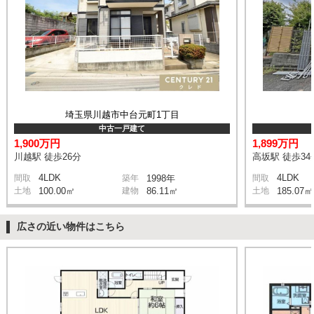
埼玉県川越市中台元町1丁目
中古一戸建て
1,900万円
1,899万円
川越駅 徒歩26分
高坂駅 徒歩34
4LDK
4LDK
間取
築年
1998年
間取
土地
100.00㎡
建物
86.11㎡
土地
185.07㎡
広さの近い物件はこちら