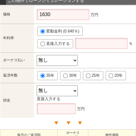
この物件でローンシミュレーションする
価格
万円
変動金利 (0.640％)
年利率
直接入力する
％
ボーナス払い
返済年数
35年
30年
25年
20年
直接入力する
頭金
万円
ボーナス
毎月のご返済額
物件価格