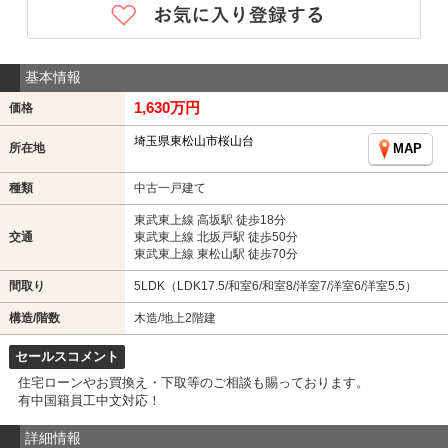
基本情報
1,630万円
価格
埼玉県東松山市桜山台
所在地
MAP
種類
中古一戸建て
東武東上線 高坂駅 徒歩18分
交通
東武東上線 北坂戸駅 徒歩50分
東武東上線 東松山駅 徒歩70分
間取り
5LDK（LDK17.5/和室6/和室8/洋室7/洋室6/洋室5.5）
構造/階数
木造/地上2階建
セールスコメント
住宅ローンやお買換え・下取等のご相談も賜っております。
有中国籍員工中文対応！
詳細情報