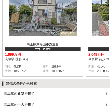
埼玉県東松山市旗立台
中古一戸建て
1,899万円
2,049万円
高坂駅 徒歩34分
高坂駅 徒歩29
4LDK
4LDK
間取
築年
1985年
間取
土地
185.07㎡
建物
100.38㎡
土地
235.80㎡
類似の条件から検索
高坂駅の新築戸建て
高坂駅の中古戸建て