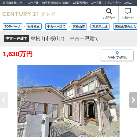
東松山市桜山台 中古一戸建て 埼玉県東松山市桜山台｜1,630万円の中古一戸建て｜中古住宅や中古物件情報｜センチュリー21クレド
お問合せ
お知らせ
TOPページ
>
物件検索
>
中古一戸建て
>
東松山市
>
東武東上線
>
東松山市桜山台
東松山市桜山台 中古一戸建て
中古一戸建て
1,630万円
MAPで確認