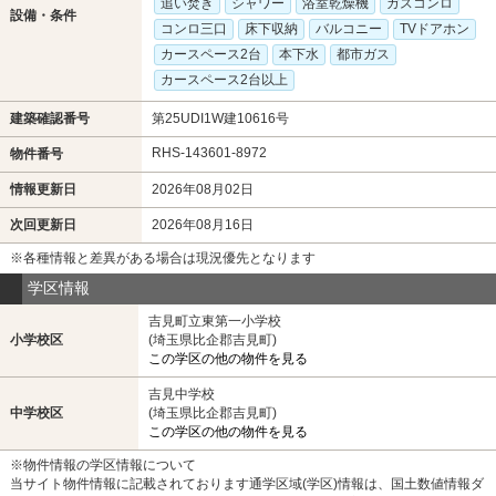
追い焚き
シャワー
浴室乾燥機
ガスコンロ
設備・条件
コンロ三口
床下収納
バルコニー
TVドアホン
カースペース2台
本下水
都市ガス
カースペース2台以上
建築確認番号
第25UDI1W建10616号
RHS-143601-8972
物件番号
情報更新日
2026年08月02日
次回更新日
2026年08月16日
※各種情報と差異がある場合は現況優先となります
学区情報
吉見町立東第一小学校
小学校区
(埼玉県比企郡吉見町)
この学区の他の物件を見る
吉見中学校
中学校区
(埼玉県比企郡吉見町)
この学区の他の物件を見る
※物件情報の学区情報について
当サイト物件情報に記載されております通学区域(学区)情報は、国土数値情報ダ