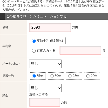
ウンロードサービスが提供する小学校区データ【2016年度】及び中学校区デー
タ【2016年度】を元に加工したものですので、記載情報が現在の学区域と異な
る場合がございます。
この物件でローンシミュレーションする
価格
万円
変動金利 (0.640％)
年利率
直接入力する
％
ボーナス払い
返済年数
35年
30年
25年
20年
直接入力する
頭金
万円