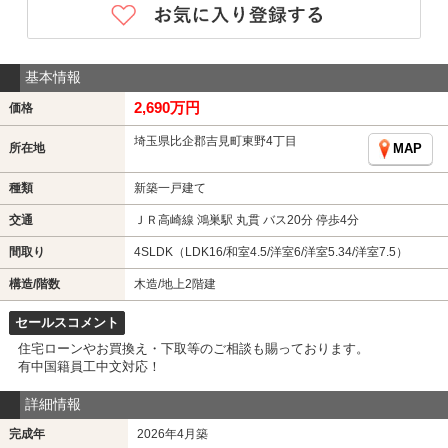
基本情報
2,690万円
価格
埼玉県比企郡吉見町東野4丁目
所在地
MAP
種類
新築一戸建て
交通
ＪＲ高崎線 鴻巣駅 丸貫 バス20分 停歩4分
間取り
4SLDK（LDK16/和室4.5/洋室6/洋室5.34/洋室7.5）
構造/階数
木造/地上2階建
セールスコメント
住宅ローンやお買換え・下取等のご相談も賜っております。
有中国籍員工中文対応！
詳細情報
完成年
2026年4月築