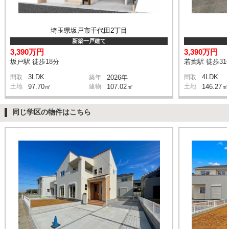
埼玉県坂戸市千代田2丁目
新築一戸建て
3,390万円
3,390万円
坂戸駅 徒歩18分
若葉駅 徒歩31
3LDK
4LDK
間取
築年
2026年
間取
土地
97.70㎡
建物
107.02㎡
土地
146.27㎡
同じ学区の物件はこちら