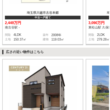
埼玉県川越市古谷本郷
中古一戸建て
2,449万円
3,090万円
南古谷駅 -
東松山駅 久保田
4LDK
2LDK
間取
築年
2008年
間取
土地
150.37㎡
建物
119.03㎡
土地
279.28㎡
広さの近い物件はこちら