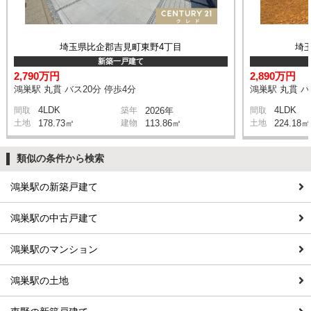
埼玉県比企郡吉見町東野4丁目
埼
新築一戸建て
2,790万円
2,890万円
鴻巣駅 丸貫 バス20分 停歩4分
鴻巣駅 丸貫 バ
4LDK
4LDK
間取
築年
2026年
間取
土地
178.73㎡
建物
113.86㎡
土地
224.18㎡
類似の条件から検索
鴻巣駅の新築戸建て
鴻巣駅の中古戸建て
鴻巣駅のマンション
鴻巣駅の土地