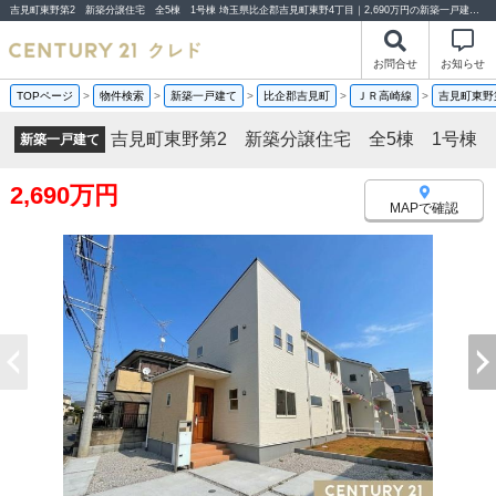
吉見町東野第2 新築分譲住宅 全5棟 1号棟 埼玉県比企郡吉見町東野4丁目｜2,690万円の新築一戸建て｜分譲住宅や新築物件｜センチュリー21クレド
お問合せ
お知らせ
TOPページ
>
物件検索
>
新築一戸建て
>
比企郡吉見町
>
ＪＲ高崎線
>
吉見町東野
吉見町東野第2 新築分譲住宅 全5棟 1号棟
新築一戸建て
2,690万円
MAPで確認