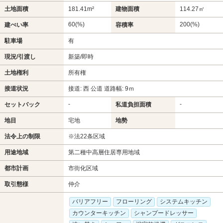
土地面積
181.41m²
建物面積
114.27㎡
60(%)
200(%)
建ぺい率
容積率
駐車場
有
現況/引渡し
新築/即時
土地権利
所有権
接道状況
接道: 西 公道 道路幅: 9ｍ
-
-
セットバック
私道負担面積
地目
宅地
地勢
法令上の制限
※法22条区域
用途地域
第二種中高層住居専用地域
都市計画
市街化区域
取引態様
仲介
バリアフリー
フローリング
システムキッチン
カウンターキッチン
シャンプードレッサー