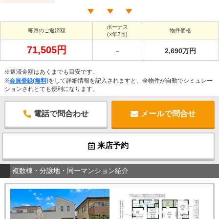
ボーナス
毎月のご返済額
物件価格
(×年2回)
71,505円
－
2,690万円
※返済金額はあくまでも目安です。
※
会員登録(無料)
をして詳細情報を記入されますと、全物件が自動でシミュレー
ションされとても便利になります。
電話で問合わせ
メールで問合せ
来店予約
複数棟・分譲地・同一マンション紹介